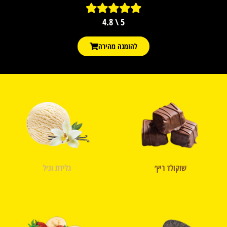
5 \ 4.8
להזמנה מהירה
שוקולד ריץ׳
גלידת וניל