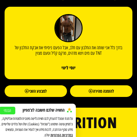
בדרך כלל אני שותה את החלבון עם חלב, אבל הפעם ניסיתי את אבקת החלבון של
TNT עם מים ויצא מדהים, מרקם קליל וטעם מצוין
יוסי ליווי
להזמנה מהירה
למבצע הזוגי
החוויה שלכם חשובה לצ'מפיון
הבנתי
TNT NUTRITION
על מנת שנוכל להעניק לכם חווית גלישה מיטבית ולמטרות אנליטיקה,
צ'מפיון עושה שימוש ב"עוגיות" (Cookies) שלו ושל צדדים שלישיים.
מידע נוסף והרחבה, לרבות מידע איך להסיר את העוגיות, נמצאים
במדיניות הפרטיות
שלנו.