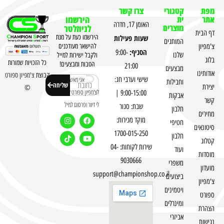
מפת
קטגורי
צרו קשר
אתר
ית
הירשמו
האומן 17, חדרה
מוצרים
לניוזלטר
דף הבית
שעות פעילות
הירשמו כעת על מנת
המותגים
צ'מפיון
להישאר מעודכנים
הסניף:
9:00-
שלנו
ולקבל ישירות למייל
בלוג
כל הזכויות שמורות
הטבות ומבצעים!
21:00
מבצעים
אודותינו
קבוצת
צ'מפיון ספורט
שישי וערבי חג:
אני מאשר
וחבילות
שליחה
יצירת
©
לצ'מפיון ספורט לשלוח
9:00-15:00 |
אבקות
קשר
לי דיוור ופרסום למייל
שבת: סגור
חלבון
מחירים
מוקד מכירות:
חטיפי
סיטונאים
1700-015-250
חלבון
קטלוג
שירות לקוחות: 04-
ועוד
מוסדות
9030666
משפרי
מועדון
support@championshop.co.il
ביצועים
צ'מפיון
ויטמינים
ספורט
ומינרלים
הצהרת
אביזרי
נגישות