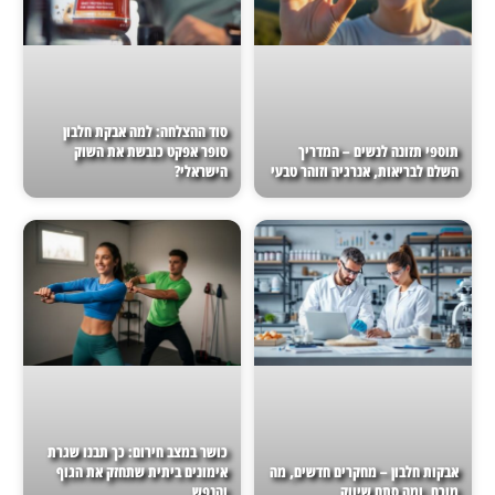
סוד ההצלחה: למה אבקת חלבון
תוספי תזונה לנשים – המדריך
סופר אפקט כובשת את השוק
השלם לבריאות, אנרגיה וזוהר טבעי
הישראלי?
כושר במצב חירום: כך תבנו שגרת
אבקות חלבון – מחקרים חדשים, מה
אימונים ביתית שתחזק את הגוף
מוכח, ומה סתם שיווק
והנפש