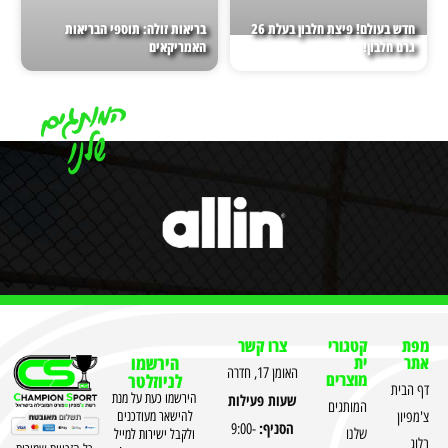
חדש בעולם! פיצת חלבון בעלת 26
בריאות זולה: תוספי הבריאות
גרם חלבון!
האמריקאים
מפת
קטגורי
צרו קשר
אתר
ית
הירשמו
האומן 17, חדרה
מוצרים
לניוזלטר
דף הבית
שעות פעילות
הירשמו כעת על מנת
המותגים
צ'מפיון
להישאר מעודכנים
הסניף:
9:00-
שלנו
ולקבל ישירות למייל
בלוג