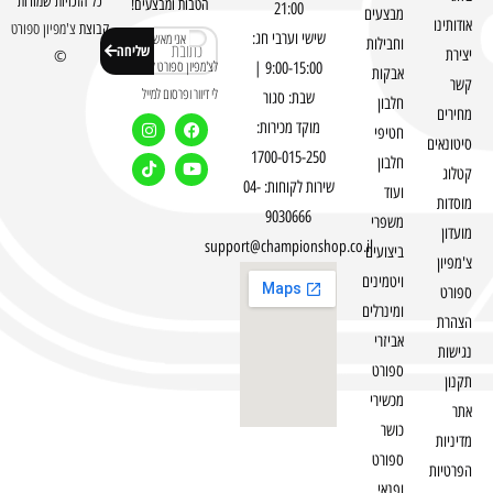
כל הזכויות שמורות
הטבות ומבצעים!
21:00
מבצעים
אודותינו
קבוצת
צ'מפיון ספורט
שישי וערבי חג:
אני מאשר
וחבילות
שליחה
יצירת
©
לצ'מפיון ספורט לשלוח
9:00-15:00 |
אבקות
קשר
לי דיוור ופרסום למייל
שבת: סגור
חלבון
מחירים
מוקד מכירות:
חטיפי
סיטונאים
1700-015-250
חלבון
קטלוג
שירות לקוחות: 04-
ועוד
מוסדות
9030666
משפרי
מועדון
support@championshop.co.il
ביצועים
צ'מפיון
ויטמינים
ספורט
ומינרלים
הצהרת
אביזרי
נגישות
ספורט
תקנון
מכשירי
אתר
כושר
מדיניות
ספורט
הפרטיות
ופנאי