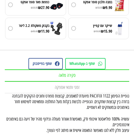
במבה חלבון סופר אפקט
כפפות פאד סופר אפקט
₪
27.90
₪
9.90
₪
34.90
₪
10.90
שייקר עם קפיץ
בקבוק משקולת 2.2 ליטר
₪
11.90
₪
15.90
₪
49.90
₪
19.90
שתף ב-WhatsApp
שתף בפייסבוק
סקירה מלאה
זמני ותנאי אספקה
גופיית הסימון PACIFIX 1122 מיועדת למאמנים, קבוצות ספורט וחוגים הזקוקים להבחנה
ברורה בין קבוצות שחקנים. הגופייה נלבשת בקלות מעל החולצה ומתאימה לשימוש חוזר
באימונים ובמשחקים לא רשמיים.
עשויה 100% פוליאסטר איכותי ודק, מאפשרת אוורור מעולה ונידוף מהיר של זיעה גם באימונים
אינטנסיביים.
עיצוב חלק ללא לוגו מאפשר התאמה אישית או מיתוג לפי הצורך.