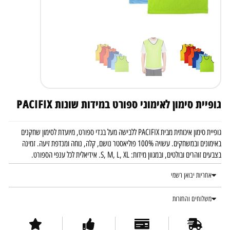
גופיית סימון לאימוני ספורט במידות שונות PACIFIX
גופיית סימון איכותית מבית PACIFIX ללבישה מעל בגדי ספורט, מיועדת לסימון שחקנים
באימונים ובמשחקים. עשויה 100% פוליאסטר נושם, קלה, נוחה ומנדפת זיעה. זמינה
בצבעים זוהרים ובולטים, ובמגוון מידות: S, M, L, XL. אידיאלית לכל ענפי הספורט.
אחריות יבואן רשמי
משלוחים והחזרות