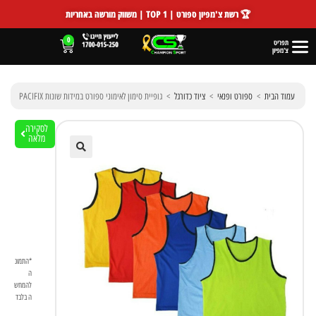
🏆 רשת צ'מפיון ספורט | TOP 1 | משווק מורשה באחריות
0
תפריט
צ'מפיון
עמוד הבית
>
ספורט ופנאי
>
ציוד כדורגל
>
גופיית סימון לאימוני ספורט במידות שונות PACIFIX
לסקירה
מלאה
🔍
*התמונ
ה
להמחש
ה בלבד