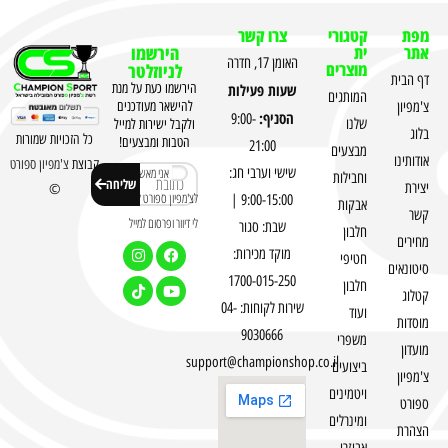
מפת
קטגורי
צרו קשר
אתר
ית
הירשמו
האומן 17, חדרה
מוצרים
לניוזלטר
דף הבית
שעות פעילות
הירשמו כעת על מנת
המותגים
צ'מפיון
להישאר מעודכנים
הסניף:
9:00-
שלנו
ולקבל ישירות למייל
בלוג
כל הזכויות שמורות
הטבות ומבצעים!
21:00
מבצעים
אודותינו
קבוצת
צ'מפיון ספורט
שישי וערבי חג:
אני מאשר
וחבילות
שליחה
יצירת
©
לצ'מפיון ספורט לשלוח
9:00-15:00 |
אבקות
קשר
לי דיוור ופרסום למייל
שבת: סגור
חלבון
מחירים
מוקד מכירות:
חטיפי
סיטונאים
1700-015-250
חלבון
קטלוג
שירות לקוחות: 04-
ועוד
מוסדות
9030666
משפרי
מועדון
support@championshop.co.il
ביצועים
צ'מפיון
ויטמינים
ספורט
ומינרלים
הצהרת
אביזרי