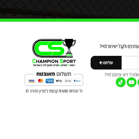
דכנים ולקבל ישירות למייל
שליחה
וח לי דיוור ופרסום למייל
כל הזכויות שמורות קבוצת
צ'מפיון ספורט
©