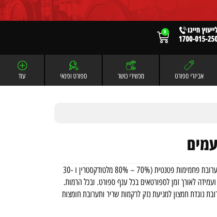
0
אביזרי ספורט
מכשירי כושר
ספורט ופנאי
עוד
GU מספק לספורטאים זריקה של 100 קלוריות בצורה של תערובת פחמימות פטנטית (70% – 80% מלטודקסטרין ו -30
ות ועמידה לאורך זמן לספורטאים בכל ענף ספורט. ובכל הרמות.
רובת נוגדת חמצון למניעת נזק לרקמות שריר ותערובת חומצות