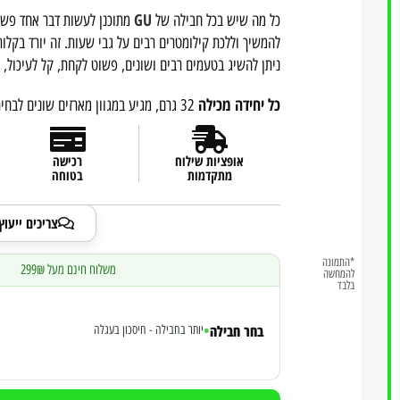
GU
כל מה שיש בכל חבילה של
מתוכנן לעשות דבר אחד פשוט
להמשיך וללכת קילומטרים רבים על גבי שעות. זה יורד בקלו
ניתן להשיג בטעמים רבים ושונים, פשוט לקחת, קל לעיכול, זמ
כל יחידה מכילה
32 גרם, מגיע במגוון מארזים שונים לבחירה
אופציות שילוח
רכישה
מתקדמות
בטוחה
צריכים ייעו
*התמונה
משלוח חינם מעל 299₪
|
להמחשה
בלבד
•
בחר חבילה
יותר בחבילה - חיסכון בעגלה