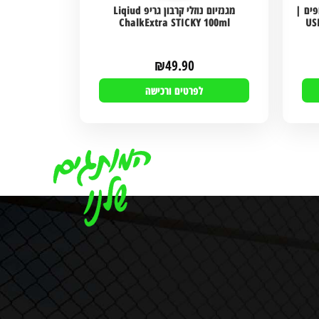
גרו אייזולט 114 סקופים |
מגנזיום נוזלי קרבון גריפ Liqiud
ChalkExtra STICKY 100ml
US
₪
49.90
לפרטים ורכישה