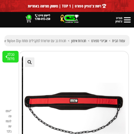
לתוכן
🏆 רשת צ'מפיון ספורט | TOP 1 | משווק מורשה באחריות
0
תפריט
צ'מפיון
עמוד הבית
>
אביזרי ספורט
>
חגורות אימון
>
חגורת גב עם שרשרת למקבילים ומתח Gorilla Wear Nylon Dip
טבלת
מידות
🔍
*התמ
ונה
להמח
שה
בלבד