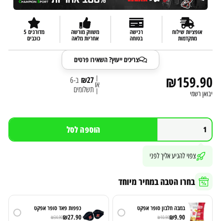
אופציות שילוח
רכישה
משווק מורשה
מדורגים 5
מתקדמות
בטוחה
אחריות מלאה
כוכבים
צריכים ייעוץ? השאירו פרטים
₪
159.90
|
₪
27
ב-6
או
תשלומים
|
יבואן רשמי
הוספה לסל
צפוי להגיע אליך לפני
בחרו הטבה במחיר מיוחד
במבה חלבון סופר אפקט
כפפות פאד סופר אפקט
₪
27.90
₪
9.90
₪
34.90
₪
10.90