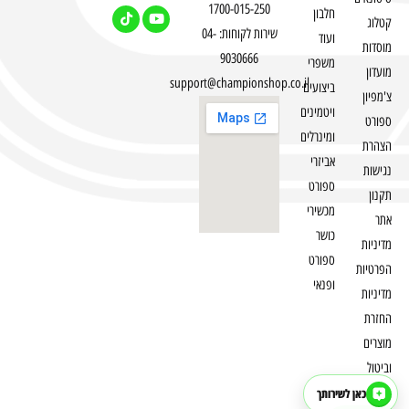
1700-015-250
חלבון
קטלוג
שירות לקוחות: 04-
ועוד
מוסדות
9030666
משפרי
מועדון
support@championshop.co.il
ביצועים
צ'מפיון
ויטמינים
ספורט
ומינרלים
הצהרת
אביזרי
נגישות
ספורט
תקנון
מכשירי
אתר
כושר
מדיניות
ספורט
הפרטיות
ופנאי
מדיניות
החזרת
מוצרים
וביטול
עסקה
כאן לשירותך