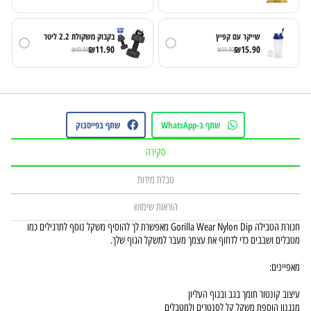
שייקר עם קפיץ
בקבוק משקולת 2.2 ליטר
₪
11.90
₪
15.90
₪
49.90
₪
19.90
שתף ב-WhatsApp
שתף בפייסבוק
סקירה
טבלת מידות
הוראות שימוש
חגורת הטבילה Gorilla Wear Nylon Dip מאפשרת לך להוסיף משקל נוסף לתרגילים כמו
מטבלים ושבבים כדי לדחוף את עצמך מעבר למשקל הגוף שלך.
מאפיינים:
עיצוב קונטור תומך בגב ובגוף העליון
מנגנון הוספת משקל קל לסנטרים ולמטבלים