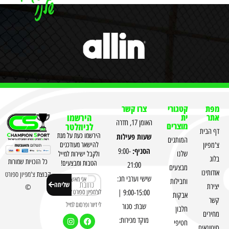
מפת
קטגורי
צרו קשר
אתר
ית
הירשמו
האומן 17, חדרה
מוצרים
לניוזלטר
דף הבית
שעות פעילות
הירשמו כעת על מנת
המותגים
צ'מפיון
להישאר מעודכנים
הסניף:
9:00-
שלנו
ולקבל ישירות למייל
בלוג
כל הזכויות שמורות
הטבות ומבצעים!
21:00
מבצעים
אודותינו
קבוצת
צ'מפיון ספורט
שישי וערבי חג:
אני מאשר
וחבילות
שליחה
יצירת
©
לצ'מפיון ספורט לשלוח
9:00-15:00 |
אבקות
קשר
לי דיוור ופרסום למייל
שבת: סגור
חלבון
מחירים
מוקד מכירות:
חטיפי
סיטונאים