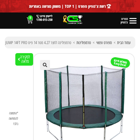
לתוכן
🏆 רשת צ'מפיון ספורט | TOP 1 | משווק מורשה באחריות
0
תפריט
צ'מפיון
עמוד הבית
>
ספורט ופנאי
>
טרמפולינות
>
טרמפולינה לחצר 4.27 מטר 14 פיט URBAN JUMP 14FT PRO – כולל הובלה חינם
לסקירה
משלוח חינם
מלאה
Easy Deal
🔍
*התמונה
להמחשה
בלבד