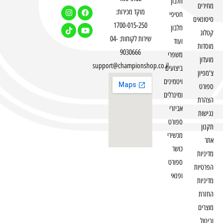
חלבון
מחירים
מוקד מכירות:
חטיפי
סיטונאים
1700-015-250
חלבון
קטלוג
שירות לקוחות: 04-
ועוד
מוסדות
9030666
משפרי
מועדון
support@championshop.co.il
ביצועים
צ'מפיון
ויטמינים
ספורט
ומינרלים
הצהרת
אביזרי
נגישות
ספורט
תקנון
מכשירי
אתר
כושר
מדיניות
ספורט
הפרטיות
ופנאי
מדיניות
החזרת
מוצרים
וביטול