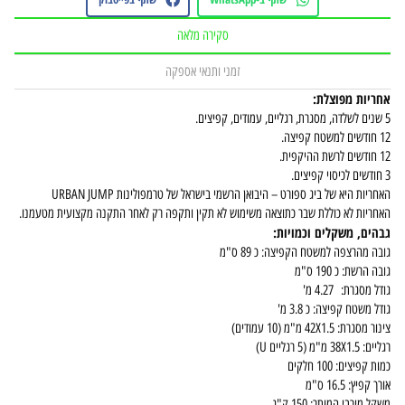
סקירה מלאה
זמני ותנאי אספקה
אחריות מפוצלת:
5 שנים לשלדה, מסגרת, רגליים, עמודים, קפיצים.
12 חודשים למשטח קפיצה.
12 חודשים לרשת ההיקפית.
3 חודשים לכיסוי קפיצים.
האחריות היא של ביג ספורט – היבואן הרשמי בישראל של טרמפולינות URBAN JUMP
האחריות לא כוללת שבר כתוצאה משימוש לא תקין ותקפה רק לאחר התקנה מקצועית מטעמנו.
גבהים, משקלים וכמויות:
גובה מהרצפה למשטח הקפיצה: כ 89 ס"מ
גובה הרשת: כ 190 ס"מ
גודל מסגרת: 4.27 מ'
גודל משטח קפיצה: כ 3.8 מ'
צינור מסגרת: 42X1.5 מ"מ (10 עמודים)
רגליים: 38X1.5 מ"מ (5 רגליים U)
כמות קפיצים: 100 חלקים
אורך קפיץ: 16.5 ס"מ
משקל מירבי המותר: 150 ק"ג