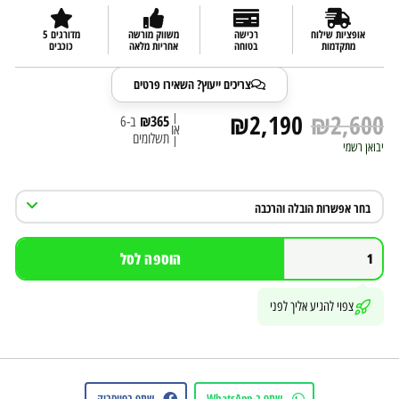
אופציות שילוח
רכישה
משווק מורשה
מדורגים 5
מתקדמות
בטוחה
אחריות מלאה
כוכבים
צריכים ייעוץ? השאירו פרטים
₪
2,190
₪
2,600
|
₪
365
ב-6
או
תשלומים
|
יבואן רשמי
הוספה לסל
צפוי להגיע אליך לפני
שתף ב-WhatsApp
שתף בפייסבוק