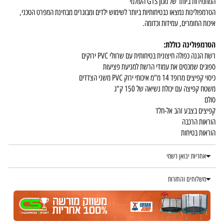
המחמירות ביותר של מכון GTS העולמי
הטרמפולינות נמצאו כבטיחותיות ביותר לשימוש ילדים ומבוגרים מבחינת המפרט הטכני,
איכות החומרים, עמידות וכדומה.
הטרמפולינה כוללת:
רשת הגנה כפולה חיצונית בטיחותית עם שרוולי PVC ירוקים
ספוגים שמכסים את עמודי הרשת למניעת פציעות
כיסוי קפיצים מרופד 14 מ"מ איכותי ירוק PVC משני הצדדים
משטח קפיצה עם יכולת נשיאה של 150 ק"ג
סולם
קפיצים בצבע זהב אל-חלד
הוראות הרכבה
הוראות בטיחות
אחריות יבואן רשמי
משלוחים והחזרות