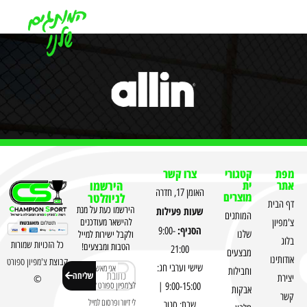
מפת
קטגורי
צרו קשר
אתר
ית
הירשמו
האומן 17, חדרה
מוצרים
לניוזלטר
דף הבית
שעות פעילות
הירשמו כעת על מנת
המותגים
צ'מפיון
להישאר מעודכנים
הסניף:
9:00-
שלנו
ולקבל ישירות למייל
בלוג
כל הזכויות שמורות
הטבות ומבצעים!
21:00
מבצעים
אודותינו
קבוצת
צ'מפיון ספורט
שישי וערבי חג:
אני מאשר
וחבילות
שליחה
יצירת
©
לצ'מפיון ספורט לשלוח
9:00-15:00 |
אבקות
קשר
לי דיוור ופרסום למייל
שבת: סגור