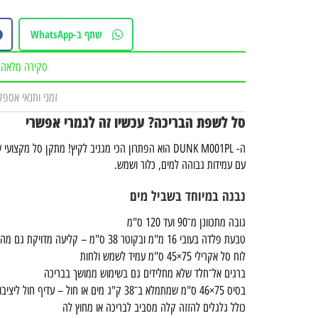
שתף ב-WhatsApp
סקירה מלאה
זמני ותנאי אספ
סל לשפת הבריכה? עכשיו זה לגמרי אפשרי
ה- DUNK M001PL הוא הפתרון הכי מגניב לקיץ! מתקן סל מ
עם עמידות גבוהה למים, כלור ושמש.
נבנה במיוחד בשביל מים
גובה מתכוונן מ־90 ועד 120 ס"מ
טבעת פלדה בעובי 16 מ"מ ובקוטר 38 ס"מ – קליעה מדויקת גם מהמים
לוח סל אקרילי 75×45 ס"מ עמיד לשמש ולחות
ברגים אל־חלד שלא מחלידים גם בשימוש ממושך בבריכה
בסיס 75×46 ס"מ שמתמלא ב־38 ק"ג מים או חול – עדיף חול ליציבות מושלמת
כולל גלגלים להזזה קלה מסביב לבריכה או מחוץ לה