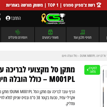
🏆 רשת צ'מפיון ספורט | TOP 1 | משווק מורשה באחריות
התחבר
חטיפי חלבון ועוד
משפרי ביצועים
ויטמינים ומינרלים
D – כולל הובלה חינם
לסקירה
מלאה
M001PL – כולל הובלה חינם
אקרילי עמיד, טבעת בקוטר 38 ס"מ ובסי
ומדליק.