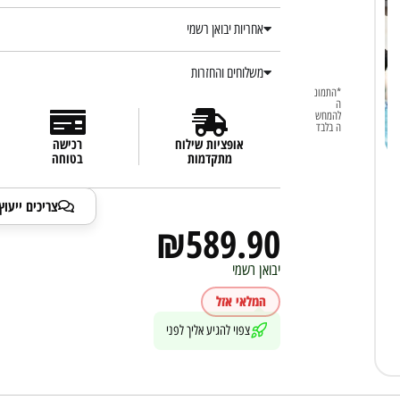
אחריות יבואן רשמי
משלוחים והחזרות
*התמונ
ה
להמחש
ה בלבד
אופציות שילוח
רכישה
מתקדמות
בטוחה
צריכים ייעו
₪
589.90
יבואן רשמי
המלאי אזל
צפוי להגיע אליך לפני