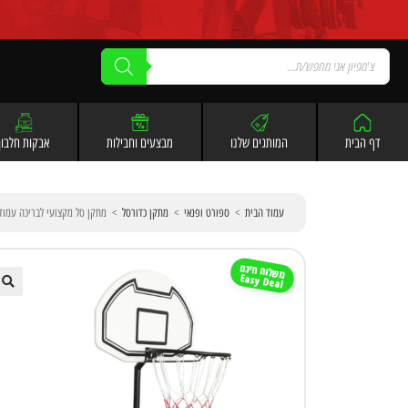
לתוכן
דף הבית
המותגים שלנו
מבצעים וחבילות
אבקות חלבון
עמוד הבית
>
ספורט ופנאי
>
מתקן כדורסל
>
מתקן סל מקצועי לבריכה עמוד סל לבריכה UNK M001PL
משלוח חינם
Easy Deal
🔍