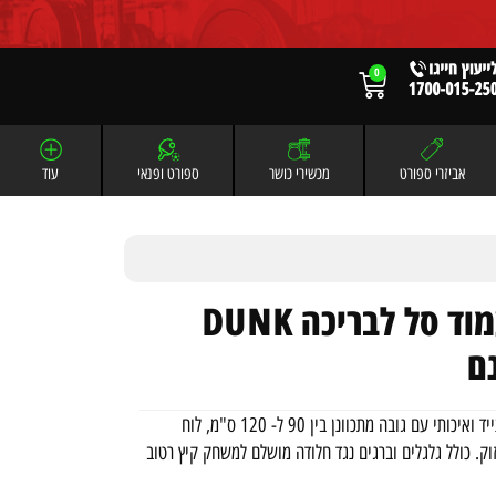
0
אביזרי ספורט
מכשירי כושר
ספורט ופנאי
עוד
מתקן סל מקצועי לבריכה עמוד סל לבריכה DUNK
הכיף עובר לבריכה עם מתקן הסל DUNK M001PL! מתקן נייד ואיכותי עם גובה מתכוונן בין 90 ל- 120 ס"מ, לוח
ס שניתן למלא לחיזוק. כולל גלגלים וברגים נגד חלודה מושלם למשחק קיץ רטוב