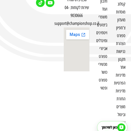
חלבון
קטלוג
שירות לקוחות: 04-
ועוד
מוסדות
9030666
משפרי
מועדון
support@championshop.co.il
ביצועים
צ'מפיון
ויטמינים
ספורט
ומינרלים
הצהרת
אביזרי
נגישות
ספורט
תקנון
מכשירי
אתר
כושר
מדיניות
ספורט
הפרטיות
ופנאי
מדיניות
החזרת
מוצרים
וביטול
עסקה
כאן לשירותך
הנגשת