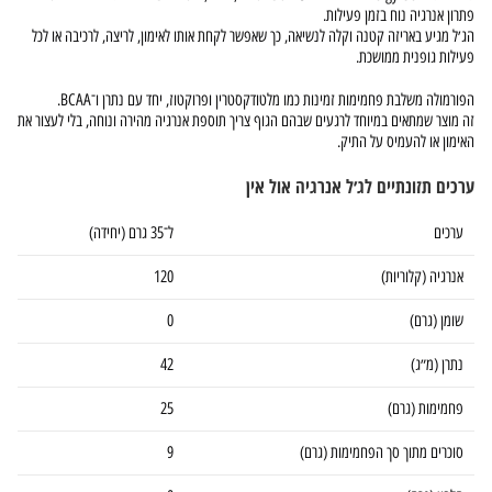
פתרון אנרגיה נוח בזמן פעילות.
הג׳ל מגיע באריזה קטנה וקלה לנשיאה, כך שאפשר לקחת אותו לאימון, לריצה, לרכיבה או לכל
פעילות גופנית ממושכת.
הפורמולה משלבת פחמימות זמינות כמו מלטודקסטרין ופרוקטוז, יחד עם נתרן ו־BCAA.
זה מוצר שמתאים במיוחד לרגעים שבהם הגוף צריך תוספת אנרגיה מהירה ונוחה, בלי לעצור את
האימון או להעמיס על התיק.
ערכים תזונתיים לג׳ל אנרגיה אול אין
ערכים
ל־35 גרם (יחידה)
אנרגיה (קלוריות)
120
שומן (גרם)
0
נתרן (מ״ג)
42
פחמימות (גרם)
25
סוכרים מתוך סך הפחמימות (גרם)
9