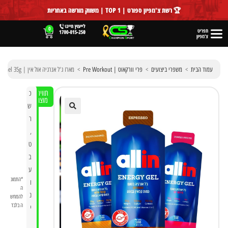
לתוכן
🏆 רשת צ'מפיון ספורט | TOP 1 | משווק מורשה באחריות
0
תפריט
צ'מפיון
עמוד הבית
>
משפרי ביצועים
>
פרי וורקאוט | Pre Workout
>
מארז ג'ל אנרגיה אול אין | Allin Energy Gel 35g
תווית
כ
מוצר
ש
ר
🔍
,
ט
ב
ע
*התמונ
ו
ה
נ
להמחש
ה בלבד
י