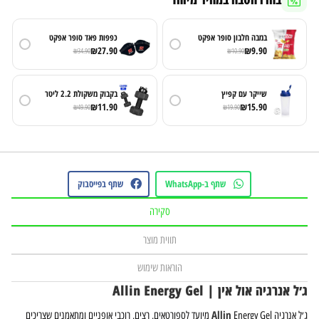
במבה חלבון סופר אפקט
כפפות פאד סופר אפקט
₪
27.90
₪
9.90
₪
34.90
₪
10.90
שייקר עם קפיץ
בקבוק משקולת 2.2 ליטר
₪
11.90
₪
15.90
₪
49.90
₪
19.90
שתף ב-WhatsApp
שתף בפייסבוק
סקירה
תווית מוצר
הוראות שימוש
ג׳ל אנרגיה אול אין | Allin Energy Gel
Allin
ג׳ל אנרגיה
Energy Gel מיועד לספורטאים, רצים, רוכבי אופניים ומתאמנים שצריכים