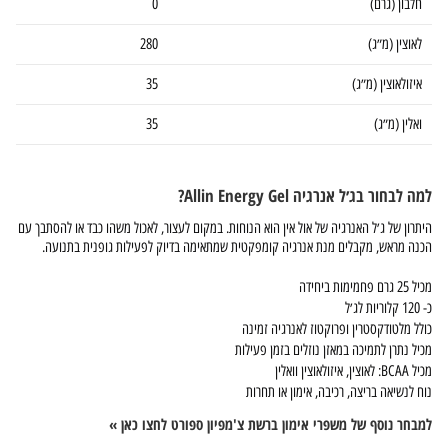
חלבון (גרם)
0
לאוצין (מ״ג)
280
איזולאוצין (מ״ג)
35
ואלין (מ״ג)
35
למה לבחור בג׳ל אנרגיה Allin Energy Gel?
היתרון של ג׳ל האנרגיה של אול אין הוא הנוחות. במקום לעצור, לאכול משהו כבד או להסתבך עם
הכנה מראש, מקבלים מנת אנרגיה קומפקטית שמתאימה בדיוק לפעילות גופנית בתנועה.
מכיל 25 גרם פחמימות ביחידה
כ- 120 קלוריות לג׳ל
כולל מלטודקסטרין ופרוקטוז לאנרגיה זמינה
מכיל נתרן לתמיכה במאזן נוזלים בזמן פעילות
מכיל BCAA: לאוצין, איזולאוצין וואלין
נוח לנשיאה בריצה, רכיבה, אימון או תחרות
למבחר נוסף של משפרי אימון ברשת צ'מפיון ספורט לחצו כאן »