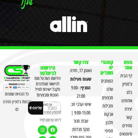
מפת
קטגורי
צרו קשר
אתר
ית
הירשמו
האומן 17, חדרה
מוצרים
לניוזלטר
דף הבית
שעות פעילות
הירשמו כעת על מנת
המותגים
צ'מפיון
להישאר מעודכנים
הסניף:
9:00-
שלנו
ולקבל ישירות למייל
בלוג
כל הזכויות שמורות
הטבות ומבצעים!
21:00
מבצעים
אודותינו
קבוצת
צ'מפיון ספורט
שישי וערבי חג:
אני מאשר
וחבילות
שליחה
יצירת
©
לצ'מפיון ספורט לשלוח
9:00-15:00 |
אבקות
קשר
לי דיוור ופרסום למייל
שבת: סגור
חלבון
מחירים
מוקד מכירות:
חטיפי
סיטונאים
1700-015-250