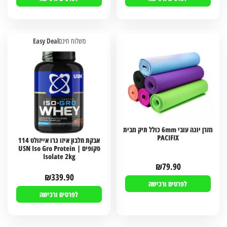
Easy Deal
משלוח חינם
מזרן יוגה עובי 6mm כולל תיק מבית
PACIFIX
אבקת חלבון איזו גרו אייזולט 114
סקופים | USN Iso Gro Protein
Isolate 2kg
₪
79.90
₪
339.90
לפרטים ורכישה
לפרטים ורכישה