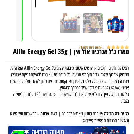
(חוות דעת לקוח
1
)
מארז ג'ל אנרגיה אול אין | Allin Energy Gel 35g
1
מדורג
5
מתוך
5 מבוסס על
דירוגים של
לקוחות
Allin
רצים למרחקים, רוכבים או עושים אימוני סיבולת עצימים?
Energy Gel הוא הדלק
המדויק שהגוף שלכם צריך תוך כדי תנועה. כל יחידה של 35 גרם מספקת זריקת אנרגיה
מהירה ויציבה המבוססת על מלטודקסטרין ופרוקטוז, יחד עם נתרן לאיזון נוזלים, וחומצות
אמינו (BCAA) למניעת פירוק שריר במהלך המאמץ.
ג'ל אנרגיה אול אין הינו ללא שומן או חלבון שמעכבים ספיגה, ועם 120 קלוריות ליחידה
בלבד.
כל יחידה מכילה
| כשר פרווה
35 גרם במגוון מארזים לבחירה
– בהשגחת משולש K
ובאישור הרבנות הראשית לישראל.