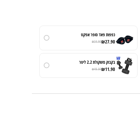
כפפות פאד סופר אפקט
₪
27.90
₪
34.90
בקבוק משקולת 2.2 ליטר
₪
11.90
₪
49.90