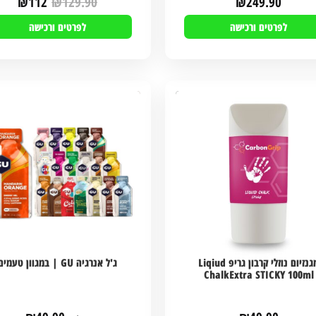
₪
112
₪
129.90
₪
249.90
לפרטים ורכישה
לפרטים ורכישה
מגנזיום נוזלי קרבון גריפ Liqiud
ג'ל אנרגיה GU | במגוון טעמים
ChalkExtra STICKY 100ml