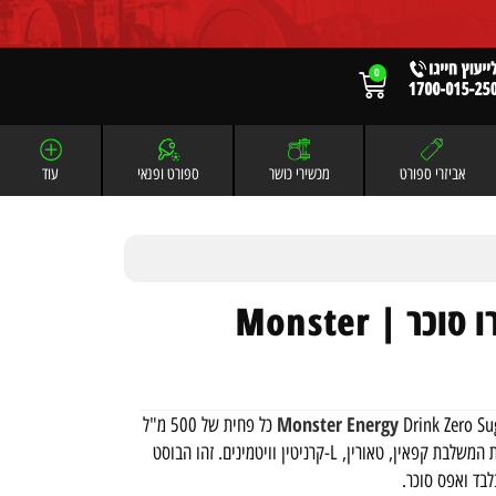
0
אביזרי ספורט
מכשירי כושר
ספורט ופנאי
עוד
משקאות מונסטר אנרג'י זירו סוכר | Monster
Monster Energy
Drink Zero Sugar כל פחית של 500 מ"ל
תעזור לכם למצוא את המונסטר שבכם, עם פורמולה עוצמתית המשלבת קפאין, טאורין, L-קרניטין וויטמינים. זהו הבוסט