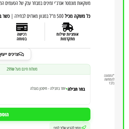
משקאות מונסטר אנרג'י זמינים במבחר ענק של הטעמים המיוחד
כל משקה מכיל
כשר בה
500 מ"ל במגוון מארזים לבחירה |
אופציות שילוח
רכישה
מתקדמות
בטוחה
צריכים ייעו
משלוח חינם מעל 299₪
|
*התמונה
להמחשה
בלבד
•
בחר חבילה
יותר בחבילה - חיסכון בעגלה
הוספ
צפוי להגיע אליך לפני