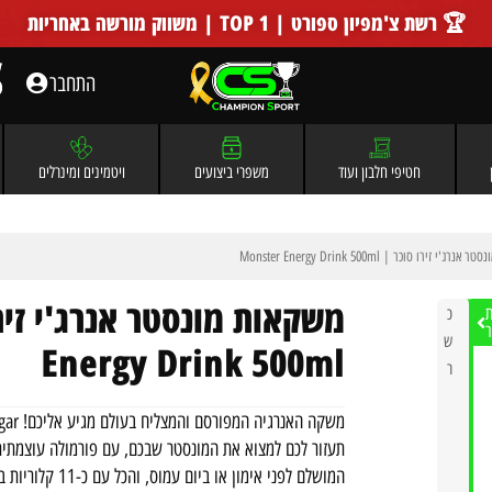
🏆 רשת צ'מפיון ספורט | TOP 1 | משווק מורשה באחריות
התחבר
חטיפי חלבון ועוד
משפרי ביצועים
ויטמינים ומינרלים
ג'י זירו סוכר | Monster Energy Drink 500ml
ת
כ
ר
ש
Energy Drink 500ml
ר
משקה האנרגיה המפורסם והמצליח בעולם מגיע אליכם!
המושלם לפני אימון או ביום עמוס, והכל עם כ-11 קלוריות בלבד ואפס סוכר.