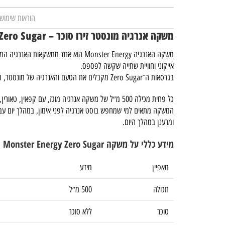
הוראות שימוש
משקה אנרגיה מונסטר זירו סוכר – Monster Energy Zero Sugar
משקה האנרגיה Monster Energy הוא אחד ממשק
אייקוני וחוויית שתייה שקשה לפספס.
בגרסאות ה־Zero Sugar מקבלים את הטעם והאנרגיה של מונסטר, רק ללא סוכר.
כל פחית מכילה 500 מ״ל של משקה אנרגיה מוגז, עם קפאין, טאורין, L-Carnitine וויטמינים מקבוצת B.
המשקה מתאים למי שמחפש בוסט אנרגיה לפני אימון, במהלך יום עבו
ומרענן במהלך היום.
מידע כללי על משקה Monster Energy Zero Sugar
מאפיין
מידע
תכולה
500 מ״ל
סוכר
ללא סוכר