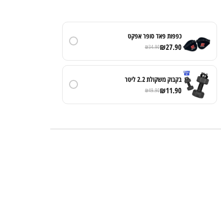
כפפות פאד סופר אפקט
₪
27.90
₪
34.90
בקבוק משקולת 2.2 ליטר
₪
11.90
₪
49.90