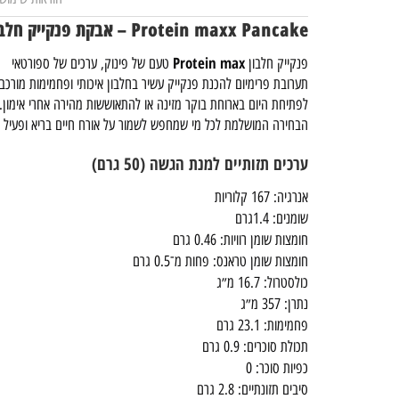
Protein maxx Pancake – אבקת פנקייק חלבון
Protein max
פנקייק חלבון
טעם של פינוק, ערכים של ספורטאי
תערובת פרימיום להכנת פנקייק עשיר בחלבון איכותי ופחמימות מורכבו
לפתיחת היום בארוחת בוקר מזינה או להתאוששות מהירה אחרי אימון.
הבחירה המושלמת לכל מי שמחפש לשמור על אורח חיים בריא ופעיל בל
ערכים תזותיים למנת הגשה (50 גרם)
אנרגיה: 167 קלוריות
שומנים: 1.4גרם
חומצות שומן רוויות: 0.46 גרם
חומצות שומן טראנס: פחות מ־0.5 גרם
כולסטרול: 16.7 מ״ג
נתרן: 357 מ״ג
פחמימות: 23.1 גרם
תכולת סוכרים: 0.9 גרם
כפיות סוכר: 0
סיבים תזונתיים: 2.8 גרם