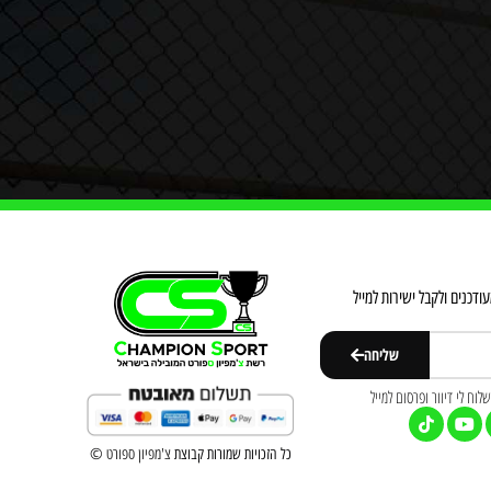
דכנים ולקבל ישירות למייל
שליחה
וח לי דיוור ופרסום למייל
כל הזכויות שמורות קבוצת
צ'מפיון ספורט
©