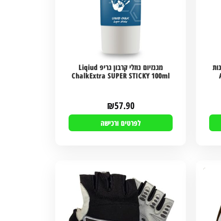
 פלוס וואי 62 מנות
מגנזיום נוזלי קרבון גריפ Liqiud
ChalkExtra SUPER STICKY 100ml
₪
57.90
לפרטים ורכישה