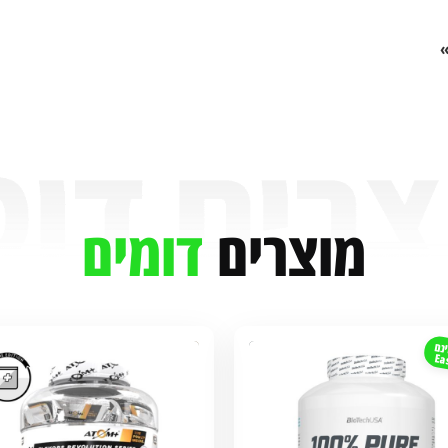
»
מוצרים
דומים
נם
Ea