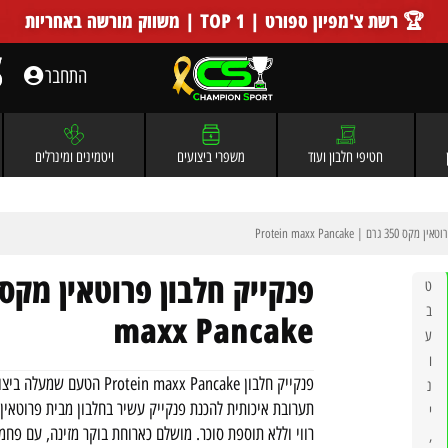
🏆 רשת צ'מפיון ספורט | TOP 1 | משווק מורשה באחריות
התחבר
חטיפי חלבון ועוד
משפרי ביצועים
ויטמינים ומינרלים
ם | Protein maxx Pancake
ט
ב
maxx Pancake
ע
ו
פנקייק חלבון Protein maxx Pancake הטעם שמעלה ביצועים!
נ
י
רווי וללא תוספת סוכר. מושלם כארוחת בוקר מזינה, עם פחמ
,