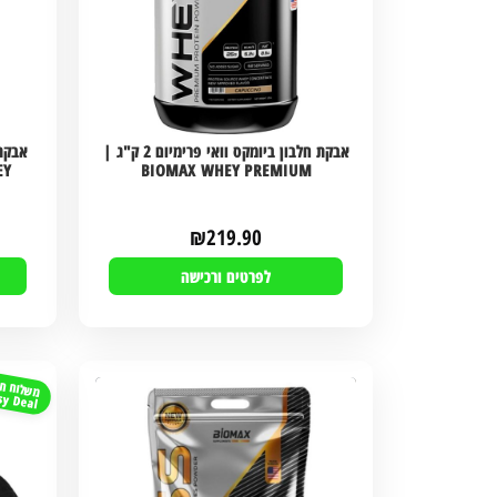
אבקת חלבון ביומקס וואי פרימיום 2 ק"ג |
EY
BIOMAX WHEY PREMIUM
₪
219.90
לפרטים ורכישה
משלוח חי
sy Deal