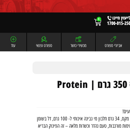
0
אביזרי ספורט
מכשירי כושר
ספורט ופנאי
עוד
פנקייק חלבון פרוטאין מקס 350 גרם | Protein
תערובת איכותית להכנת פנקייק עשיר בחלבון מבית פרוטאין מקס, 34 גרם חלבון מי גבינה איכותי ל- 100 גרם, דל בשומן
ימות מורכבות, טעם נהדר וכשרות מלאה – זה הפינוק הבריא