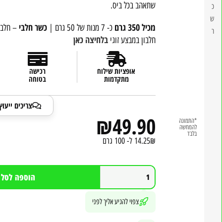
שתאהב בכל ביס.
כ
ש
מכיל 350 גרם
כשר חלבי
כ- 7 מנות של 50 גרם |
– חלב 
ר
בלחיצה כאן
חלבון במבצע זוגי
אופציות שילוח
רכישה
מתקדמות
בטוחה
צריכים ייעו
₪
49.90
*התמונה
להמחשה
בלבד
14.25₪ ל- 100 גרם
הוספה לסל
צפוי להגיע אליך לפני