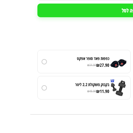
ה לסל
כפפות פאד סופר אפקט
₪
27.90
₪
34.90
בקבוק משקולת 2.2 ליטר
₪
11.90
₪
49.90