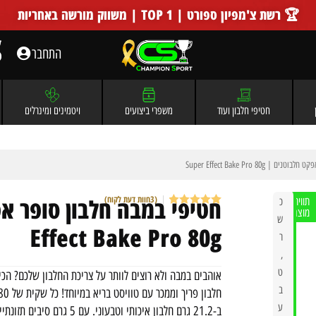
🏆 רשת צ'מפיון ספורט | TOP 1 | משווק מורשה באחריות
התחבר
חטיפי חלבון ועוד
משפרי ביצועים
ויטמינים ומינרלים
 Super Effect Bake Pro 80g
(
3
חוות דעת לקוח)
תווית
כ
מוצר
3
מדורגים
5
ש
מתוך 5
Effect Bake Pro 80g
מבוסס על
ר
דירוגים של
,
לקוחות
ט
אוהבים במבה ולא רוצים לוותר על צריכת החלבון שלכם? הכ
ב
ע