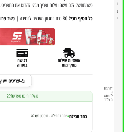
ו
כשמתחשק לכם משהו מלוח ופריך מבלי להרוס את התפריט.
נ
כל חטיף מכיל
| כשר פרוו
80 גרם במגוון מארזים לבחירה
י
אופציות שילוח
רכישה
מתקדמות
בטוחה
צריכים ייעו
*התמונ
ה
משלוח חינם מעל 299₪
להמחש
|
ה בלבד
•
בחר חבילה
יותר בחבילה - חיסכון בעגלה