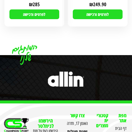
₪
285
₪
249.90
לפרטים ורכישה
לפרטים ורכישה
מפת
קטגורי
צרו קשר
אתר
ית
הירשמו
האומן 17, חדרה
מוצרים
לניוזלטר
דף הבית
שעות פעילות
הירשמו כעת על מנת