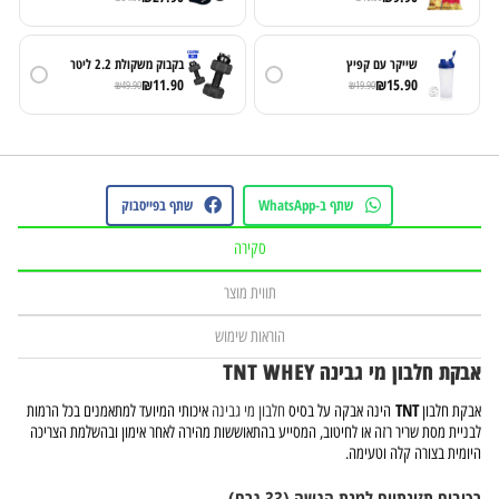
שייקר עם קפיץ
בקבוק משקולת 2.2 ליטר
₪
11.90
₪
15.90
₪
49.90
₪
19.90
שתף ב-WhatsApp
שתף בפייסבוק
סקירה
תווית מוצר
הוראות שימוש
אבקת חלבון מי גבינה TNT WHEY
TNT
אבקת חלבון
הינה אבקה על בסיס
חלבון מי גבינה
איכותי המיועד למתאמנים בכל הרמות
לבניית מסת שריר רזה או לחיטוב, המסייע בהתאוששות מהירה לאחר אימון ובהשלמת הצריכה
היומית בצורה קלה וטעימה.
רכיבים תזונתיים למנת הגשה (33 גרם)