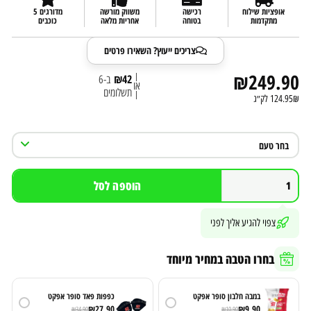
אופציות שילוח
רכישה
משווק מורשה
מדורגים 5
מתקדמות
בטוחה
אחריות מלאה
כוכבים
צריכים ייעוץ? השאירו פרטים
₪
249.90
|
₪
42
ב-6
או
תשלומים
|
124.95₪ לק״ג
הוספה לסל
צפוי להגיע אליך לפני
בחרו הטבה במחיר מיוחד
במבה חלבון סופר אפקט
כפפות פאד סופר אפקט
₪
27.90
₪
9.90
₪
34.90
₪
10.90