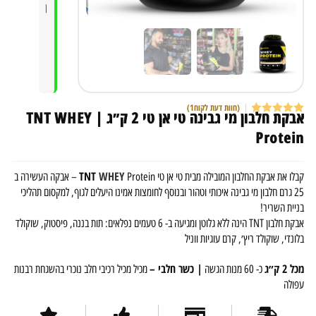
ן
(חוות דעת לקוח
1
)
אבקת חלבון מי גבינה טי אן טי 2 ק״ג | TNT WHEY
1
מדורג
5.00
Protein
מתוך 5
מבוסס על
דירוגים של
לקוחות
TNT
WHEY
קבלו את אבקת החלבון המובילה מבית טי אן טי
Protein – אבקה העשירה ב
25 גרם חלבון מי גבינה איכותי וטהור ובנוסף לחומצות אמינו היעלים לגוף, למקסום תהליכי
בניית השריר!
אבקת חלבון TNT הינה ללא גלוטן ומגיעה ב- 6 טעמים נפלאים: תות בננה, פיסטוק, שוקולד
בלונדי, שוקולד ריץ׳, קרם עוגיות ווניל
מכל 2 ק״ג
| כשר חלבי –
כ- 60 מנות הגשה
מכיל מכיל רכיבי חלב נוכרי בהשגחת רבנות
עפולה