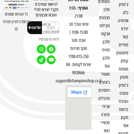
המותגים
צ'מפיון
להישאר מעודכנים
הסניף:
9:00-
שלנו
ולקבל ישירות למייל
בלוג
כל הזכויות שמורות
הטבות ומבצעים!
21:00
מבצעים
אודותינו
קבוצת
צ'מפיון ספורט
שישי וערבי חג:
אני מאשר
וחבילות
שליחה
יצירת
©
לצ'מפיון ספורט לשלוח
9:00-15:00 |
אבקות
קשר
לי דיוור ופרסום למייל
שבת: סגור
חלבון
מחירים
מוקד מכירות:
חטיפי
סיטונאים
1700-015-250
חלבון
קטלוג
שירות לקוחות: 04-
ועוד
מוסדות
9030666
משפרי
מועדון
support@championshop.co.il
ביצועים
צ'מפיון
ויטמינים
ספורט
ומינרלים
הצהרת
אביזרי
נגישות
ספורט
תקנון
מכשירי
אתר
כושר
מדיניות