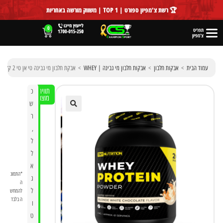
לתוכן
🏆 רשת צ'מפיון ספורט | TOP 1 | משווק מורשה באחריות
0
תפריט
צ'מפיון
עמוד הבית
>
אבקות חלבון
>
אבקות חלבון מי גבינה | WHEY
>
אבקת חלבון מי גבינה טי אן טי 2 ק״ג | TNT WHEY Protein
תווית
כ
מוצר
ש
ר
🔍
,
ל
ל
א
*התמונ
ג
ה
ל
להמחש
ה בלבד
ו
ט