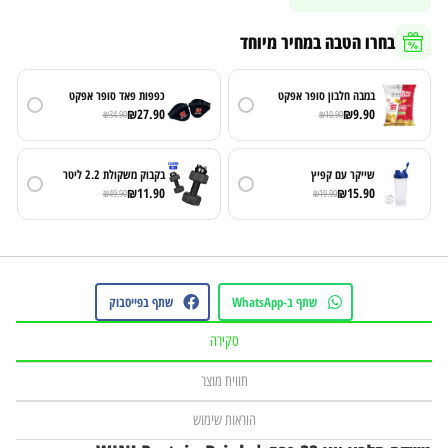
בחרו הטבה במחיר מיוחד
במבה חלבון סופר אפקט
כפפות פאד סופר אפקט
₪
27.90
₪
9.90
₪
34.90
₪
10.90
שייקר עם קפיץ
בקבוק משקולת 2.2 ליטר
₪
11.90
₪
15.90
₪
49.90
₪
19.90
שתף ב-WhatsApp
שתף בפייסבוק
סקירה
תווית מוצר
הוראות שימוש