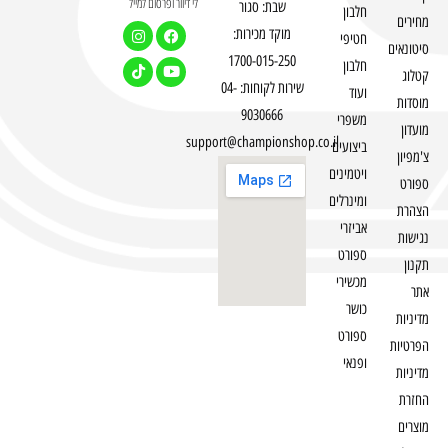
לי דיוור ופרסום למייל
שבת: סגור
חלבון
מחירים
מוקד מכירות:
חטיפי
סיטונאים
1700-015-250
חלבון
קטלוג
שירות לקוחות: 04-
ועוד
מוסדות
9030666
משפרי
מועדון
support@championshop.co.il
ביצועים
צ'מפיון
ויטמינים
ספורט
ומינרלים
הצהרת
אביזרי
נגישות
ספורט
תקנון
מכשירי
אתר
כושר
מדיניות
ספורט
הפרטיות
ופנאי
מדיניות
החזרת
מוצרים