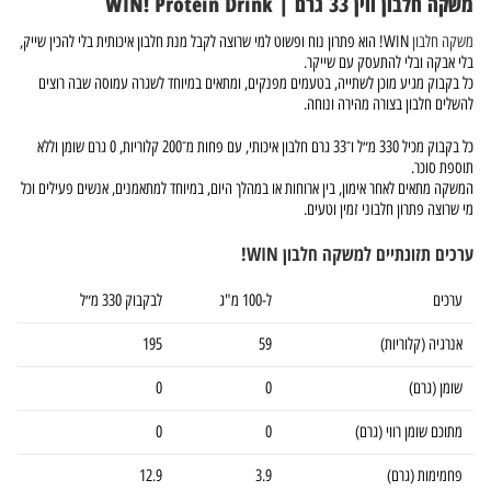
משקה חלבון ווין 33 גרם | WIN! Protein Drink
משקה חלבון
WIN! הוא פתרון נוח ופשוט למי שרוצה לקבל מנת חלבון איכותית בלי להכין שייק,
בלי אבקה ובלי להתעסק עם שייקר.
כל בקבוק מגיע מוכן לשתייה, בטעמים מפנקים, ומתאים במיוחד לשגרה עמוסה שבה רוצים
להשלים חלבון בצורה מהירה ונוחה.
כל בקבוק מכיל 330 מ״ל ו־33 גרם חלבון איכותי, עם פחות מ־200 קלוריות, 0 גרם שומן וללא
תוספת סוכר.
המשקה מתאים לאחר אימון, בין ארוחות או במהלך היום, במיוחד למתאמנים, אנשים פעילים וכל
מי שרוצה פתרון חלבוני זמין וטעים.
ערכים תזונתיים למשקה חלבון WIN!
ערכים
ל-100 מ"ג
לבקבוק 330 מ״ל
אנרגיה (קלוריות)
59
195
שומן (גרם)
0
0
מתוכם שומן רווי (גרם)
0
0
פחמימות (גרם)
3.9
12.9