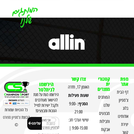
מפת
קטגורי
צרו קשר
אתר
ית
הירשמו
האומן 17, חדרה
מוצרים
לניוזלטר
דף הבית
שעות פעילות
הירשמו כעת על מנת
המותגים
צ'מפיון
להישאר מעודכנים
הסניף:
9:00-
שלנו
ולקבל ישירות למייל
בלוג
כל הזכויות שמורות
הטבות ומבצעים!
21:00
מבצעים
אודותינו
קבוצת
צ'מפיון ספורט
שישי וערבי חג:
אני מאשר
וחבילות
שליחה
יצירת
©
לצ'מפיון ספורט לשלוח
9:00-15:00 |
אבקות
קשר