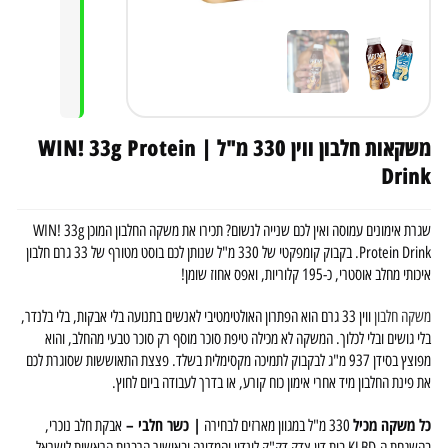
משקאות חלבון ווין 330 מ"ל | WIN! 33g Protein
Drink
שגרת אימונים עמוסה ואין לכם שנייה לנשום? תכירו את משקה החלבון המוכן WIN! 33g
Protein Drink. בקבוק קומפקטי של 330 מ"ל שנותן לכם בוסט מטורף של 33 גרם חלבון
איכותי מחלב אוסטרי, כ-195 קלוריות, ואפס אחוז שומן!
משקה חלבון
ווין 33 גרם הוא הפתרון האולטימטיבי לאנשים בתנועה בלי אבקות, בלי בלנדר,
בלי גושים ובלי לכלוך. המשקה לא מכילה טיפת סוכר מוסף רק סוכר טבעי מהחלב, והוא
מפוצץ בסידן 937 מ"ג לבקבוק לתמיכה מקסימלית בשלד. פצצת התאוששות שסוגרת לכם
את פינת החלבון מיד אחרי אימון כוח קורע, או בדרך לעבודה ביום לחוץ.
כל משקה מכיל
| כשר חלבי –
330 מ"ל במגוון מארזים לבחירה
אבקת חלב נוכרי,
בהשגחת ה-KLBD בית דין צדק דק"ק לונדון והמדינה ובאישור הרבנות הראשית לישראל.