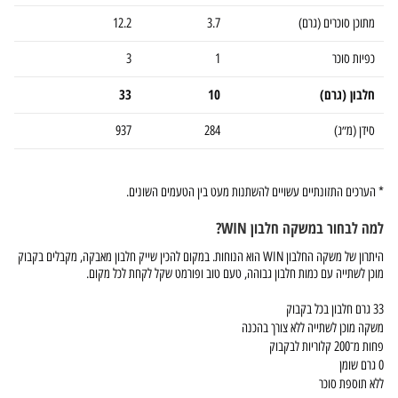
מתוכן סוכרים (גרם)
3.7
12.2
כפיות סוכר
1
3
חלבון (גרם)
10
33
סידן (מ״ג)
284
937
* הערכים התזונתיים עשויים להשתנות מעט בין הטעמים השונים.
למה לבחור במשקה חלבון WIN?
היתרון של משקה החלבון WIN הוא הנוחות. במקום להכין שייק חלבון מאבקה, מקבלים בקבוק
מוכן לשתייה עם כמות חלבון גבוהה, טעם טוב ופורמט שקל לקחת לכל מקום.
33 גרם חלבון בכל בקבוק
משקה מוכן לשתייה ללא צורך בהכנה
פחות מ־200 קלוריות לבקבוק
0 גרם שומן
ללא תוספת סוכר