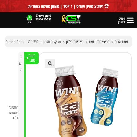
לתוכן
🏆 רשת צ'מפיון ספורט | TOP 1 | משווק מורשה באחריות
0
תפריט
צ'מפיון
עמוד הבית
>
חטיפי חלבון ועוד
>
משקאות חלבון
>
משקאות חלבון ווין 330 מ"ל | WIN! 33g Protein Drink
תווית
כ
מוצר
ש
ר
🔍
*התמונה
להמחשה
בלבד