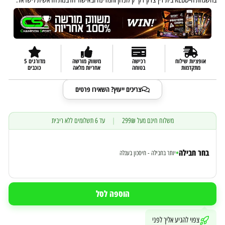
אופציות שילוח
רכישה
משווק מורשה
מדורגים 5
מתקדמות
בטוחה
אחריות מלאה
כוכבים
צריכים ייעוץ? השאירו פרטים
משלוח חינם מעל 299₪
|
עד 6 תשלומים ללא ריבית
בחר חבילה
•
יותר בחבילה - חיסכון בעגלה
הוספה לסל
צפוי להגיע אליך לפני