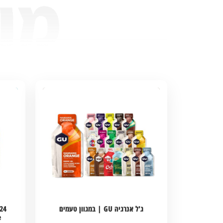
ג'ל אנרגיה GU | במגוון טעמים
e