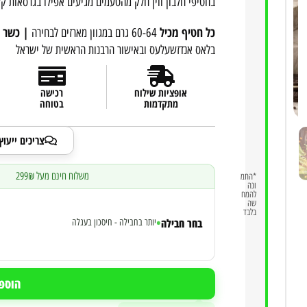
בחטיפי חלבון ווין חלק מהטעמים מגיעים אפילו בגרסאות קלילות של 199 קלוריות בלבד העשירות ב-
כל חטיף מכיל
| כשר 
60-64 גרם במגוון מארזים לבחירה
בלאס אנדזשעלעס ובאישור הרבנות הראשית של ישראל
אופציות שילוח
רכישה
מתקדמות
בטוחה
צריכים ייעו
משלוח חינם מעל 299₪
|
*התמ
ונה
להמח
שה
בלבד
•
בחר חבילה
יותר בחבילה - חיסכון בעגלה
הוספ