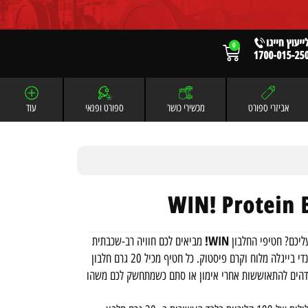
0
אביזרי ספורט
מכשירי כושר
ספורט ופנאי
עוד
WIN!
יכם? חטיפי החלבון
מביאים לכם חוויה רב-שכבתית
ייחודית שמשלבת פריכות, קרמיות וטעמים מטורפים כמו בלונדי בייגלה מלוח וקרם פיסטוק. כל חטיף מכיל 20 גרם חלבון
ות ורק כ-2.6 גרם סוכר. פתרון מדהים להתאוששות אחרי אימון או סתם כשמתחשק לכם משהו