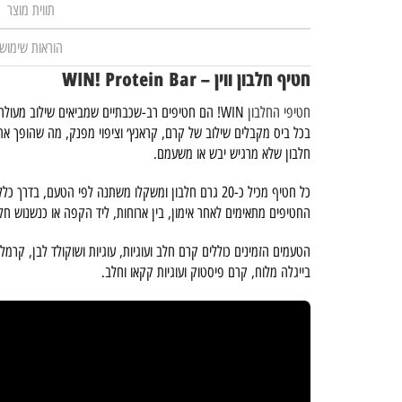
תווית מוצר
הוראות שימוש
חטיף חלבון ווין – WIN! Protein Bar
חטיפי החלבון
WIN! הם חטיפים רב-שכבתיים שמביאים שילוב מעולה בין טעם, מרקם וערכים תזונתיים.
בכל ביס מקבלים שילוב של קרם, קראנץ׳ וציפוי מפנק, מה שהופך א
חלבון שלא מרגיש יבש או משעמם.
כל חטיף מכיל כ-20 גרם חלבון ומשקלו משתנה לפי הטעם, בדרך כלל בין 60 ל-64 גרם.
החטיפים מתאימים לאחר אימון, בין ארוחות, ליד הקפה או כנשנוש חלב
הטעמים הזמינים כוללים קרם חלב ועוגיות, עוגיות ושוקולד לבן, קרמל וש
בייגלה מלוח, קרם פיסטוק ועוגיות קקאו וחלב.