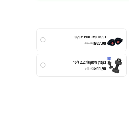
כפפות פאד סופר אפקט
₪
27.90
₪
34.90
בקבוק משקולת 2.2 ליטר
₪
11.90
₪
49.90