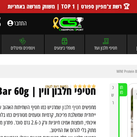
🏆 רשת צ'מפיון ספורט | TOP 1 | משווק מורשה באחריות
התחבר
חטיפי חלבון ועוד
משפרי ביצועים
ויטמינים ומינרלים
חטיפי חלבון ווין | WIN! Protein Bar 60g
(
5
חוות דעת לקוח)
תווית
כ
מוצר
5
מדורגים
5
ש
מתוך 5
מבוסס על
ר
דירוגים של
מחפשים
חטיף חלבון
שמרגיש כמו חטיף השחיתות האהוב על
לקוחות
איכותי, חומצות אמינו חיוני
מתוק בלי להרוס את החיטוב.