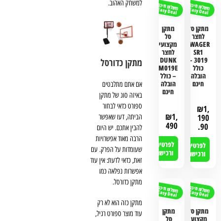
למשחק האהוב.
משלוח חינם
משלוח חינם
Easy Deal
Easy Deal
מתקן סל
מתקן
לחצר
סל
SWAGER
מקצועי
SR1
לחצר
DUNK
3019 –
מתקן כדורסל
כולל
M019E
הובלה
– כולל
חינם
הובלה
אם אתם מתלבטים
חינם
באיזה סוג של מתקן
ספורט כדאי לבחור
₪
1,
₪
1,
190
הביתה, דעו שאפשר
490
.90
להבין אתכם. יש היום
הרבה מאוד אפשרויות
לפרטים
לפרטים
שעומדות על הפרק. עם
ורכישה
ורכישה
זאת, כדאי לדעת: אין עוד
אפשרות נפלאה כמו
מתקן כדורסל.
משלוח חינם
משלוח חינם
Easy Deal
Easy Deal
מתקן כזה הוא לא רק
מתקן סל
מתקן
עוד מוצר ספורט רגיל,
מקצועי
סל