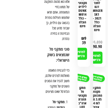
אלא הוא מהווה השקעה
לחצר
מקצועי
דגם
לילדים
של ממש בחיי
DUNK
SWAGER
המשפחה. אתם תראו
M014
SK1
שתעשו פעילות גופנית
3021 –
– כולל
כולל
הובלה
בהנאה עם הילדים, כך
הובלה
חינם
שברור מדוע מכל
חינם
הבחינות זו בחירה
₪
9
נהדרת.
₪
1,890
39
₪
1,690.90
סוגי מתקני סל
לפרטים
שנמצאים בשוק
לפרטים
ורכישה
הישראלי:
ורכישה
כדי להבטיח התאמה
מושלמת לצרכים שלכם,
משלוח חינם
משלוח חינם
Easy Deal
Easy Deal
חשוב להכיר את הסוגים
השונים של מתקני
מתקן סל
מתקן
מקצועי
סל
הכדורסל שאנו מציעים:
מתכוונן עד
מקצועי
3.05 מטר
תוצרת
מתקני סל
לוח 44
ארה"ב
אינץ'
LIFE
ניידים:
הפתרון