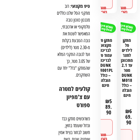
ורכישה
ורכישה
טיפ מקצועי
: רוב
מתקני הסל שלנו כוללים
מנגנון כוונון גובה
משלוח חינם
משלוח חינם
טלסקופי או ארכובתי,
Easy Deal
Easy Deal
המאפשר לשנות את
מתקן
מתקן סל
גובה הטבעת בקלות
סל
מקצועי
מ-2.30 מטר (לילדים)
לילדים
לבריכה
ועד לגובה התקני המלא
לחצר
עמוד סל
מתכוונן
לבריכה
של 3.05 מטר, כך
עד 2.1
DUNK
שהמתקן "גדל" יחד עם
מטר
M001PL
השחקנים.
DUNK
– כולל
M018
הובלה
– כולל
חינם
קולעים למטרה
הובלה
חינם
עם צ'מפיון
₪
5
ספורט
89.
₪
6
90
69.
כשרוכשים מתקן כבד
90
לפרטים
וגדול שעומד בחוץ,
ורכישה
חשוב לבחור בציוד אמין
לפרטים
שיחזיק שנים. רשת