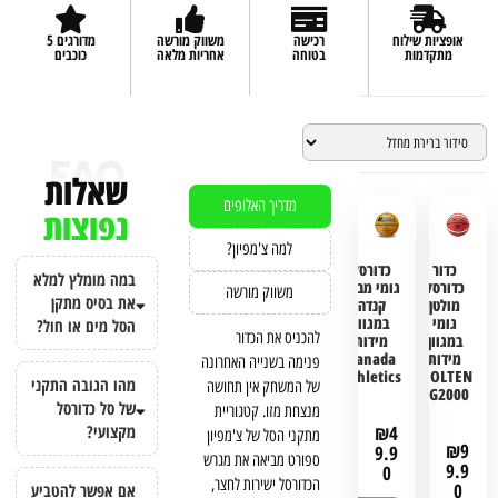
אופציות שילוח
רכישה
משווק מורשה
מדורגים 5
מתקדמות
בטוחה
אחריות מלאה
כוכבים
שאלות
מדריך האלופים
נפוצות
למה צ'מפיון?
כדור
כדורסל
במה מומלץ למלא
כדורסל
גומי מבית
משווק מורשה
את בסיס מתקן
מולטן
קנדה
גומי
במגוון
הסל מים או חול?
להכניס את הכדור
במגוון
מידות
מידות
Canada
פנימה בשנייה האחרונה
Athletics
MOLTEN
מהו הגובה התקני
של המשחק אין תחושה
BG2000
של סל כדורסל
מנצחת מזו. קטגוריית
מקצועי?
₪
4
מתקני הסל של צ'מפיון
₪
9
9.9
ספורט מביאה את מגרש
9.9
0
הכדורסל ישירות לחצר,
0
אם אפשר להטביע