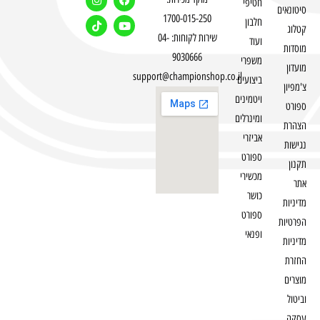
חטיפי
סיטונאים
1700-015-250
חלבון
קטלוג
שירות לקוחות: 04-
ועוד
מוסדות
9030666
משפרי
מועדון
support@championshop.co.il
ביצועים
צ'מפיון
ויטמינים
ספורט
ומינרלים
הצהרת
אביזרי
נגישות
ספורט
תקנון
מכשירי
אתר
כושר
מדיניות
ספורט
הפרטיות
ופנאי
מדיניות
החזרת
מוצרים
וביטול
עסקה