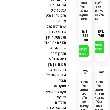
פוליקרבונט
TIME
הפופולרי ביותר
DUNK
– כולל
לבתים פרטיים.
M025 –
הובלה
כולל הובלה
והתקנה
מתקן סל נייד מגיע
חינם
חינם
עם בסיס רחב
שניתן למלא במים
₪
1,
₪
1,
או בחול ליציבות
349
740
מקסימלית. היתרון
.90
הגדול הוא הגמישות
לפרטים
– ניתן להזיז את
ורכישה
לפרטים
ורכישה
המתקן בקלות
באמצעות גלגלים
מובנים, ואין צורך
ביציקת בטון או
הכנה מוקדמת של
השטח.
טבעת
טבעת
מתקני סל
סל
סל
חישוק
שחורה
מקובעים
: מיועדים
סל כפול
45
לשחקנים
עם קפיץ
ס"מ
כולל
עם
מתקדמים
רשת
קפיצים
המחפשים יציבות
וברגים
ורשת