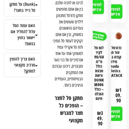
לגינה או לחניה שלכם.
(Dunk) על מתקן
לפרטים
לפרטים
בין אם אתם מחפשים
ורכישה
סל נייד בחצר?
ורכישה
מתקן כדורסל מתכוונן
לילדים שעושים את
האם עמוד הסל
צעדיהם הראשונים
עלול להחליד אם
משלוח חינם
במשחק, ובין אם אתם
Easy Deal
יישאר בחוץ
זקוקים לעמוד סל מסיבי
בגשם?
ולוח סל אקרילי עמיד
כדורסל דמוי
לוח סל
עור מבית
לקיר
למשחקי אחד-על-אחד
קנדה במגוון
90/60
האם צריך להזמין
אגרסיביים של בני נוער
מידות
ס"מ
מרכיב מקצועי
Canada
כולל
ומבוגרים, ריכזנו עבורכם
Athletics
טבעת
למתקן?
את המתקנים
ULTRATACK
ורשת
הבטיחותיים, העמידים
DUNK
M006
והיציבים ביותר.
– כולל
₪
1
הובלה
09.
מתקן סל לחצר
חינם
90
– הופכים כל
לפרטים
חצר למגרש
₪
3
ורכישה
49.
מקצועי
90