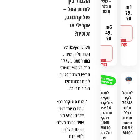
ההבדל בין
– כולל
הובלה
₪
1
לוחות הסל –
חינם
79.
פוליקרבונט,
90
אקרילי או
₪
6
לפרטים
49.
זכוכית?
ורכישה
90
איכות ההקפצה של
לפרטים
הכדור תלויה ישירות
ורכישה
בחומר ממנו עשוי לוח
הסל. בצ'מפיון ספורט
תמצאו מערכות סל עם
משלוח חינם
Easy Deal
לוחות בסטנדרטים
הגבוהים ביותר:
לוח סל
לוח סל
לקיר
מקצועי
לוח פוליקרבונט:
75/45
פוליקרבונט
ס"מ
54 אינץ'
עמיד במיוחד בפני
כולל
עם הרחקה
שברים ופגעי מזג
טבעת
מהקיר
אוויר. בחירה מעולה
ורשת
DUNK
M030 –
DUNK
וחסכונית לילדים
M003
כולל הובלה
ולמשפחות
חינם