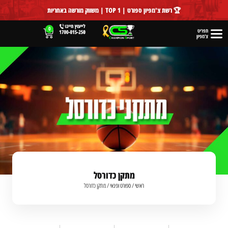
לתוכן
🏆 רשת צ'מפיון ספורט | TOP 1 | משווק מורשה באחריות
0
תפריט
צ'מפיון
מתקן כדורסל
ראשי
/
ספורט ופנאי
/
מתקן כדורסל