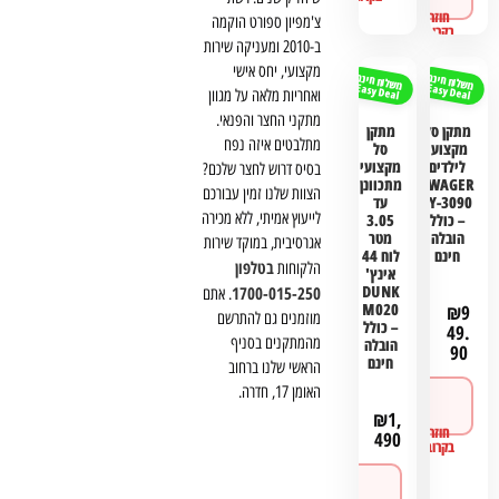
ורכישה
צ'מפיון ספורט הוקמה
ב-2010 ומעניקה שירות
מקצועי, יחס אישי
משלוח חינם
משלוח חינם
Easy Deal
Easy Deal
ואחריות מלאה על מגוון
מתקני החצר והפנאי.
מתקן סל
מתקן
מתלבטים איזה נפח
מקצועי
סל
לילדים
מקצועי
בסיס דרוש לחצר שלכם?
SWAGER
מתכוונן
הצוות שלנו זמין עבורכם
ZY-3090
עד
לייעוץ אמיתי, ללא מכירה
– כולל
3.05
הובלה
מטר
אגרסיבית, במוקד שירות
חינם
לוח 44
בטלפון
הלקוחות
אינץ'
DUNK
1700-015-250
. אתם
M020
₪
9
מוזמנים גם להתרשם
– כולל
49.
מהמתקנים בסניף
הובלה
90
חינם
הראשי שלנו ברחוב
האומן 17, חדרה.
לפרטים
ורכישה
₪
1,
490
לפרטים