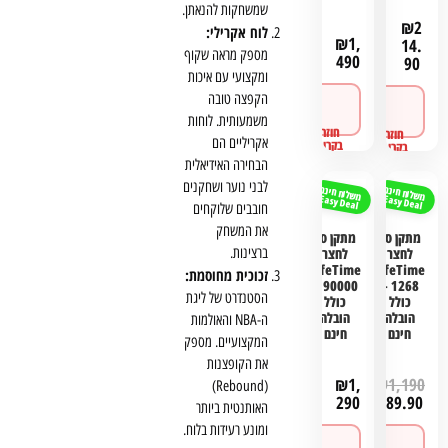
שמשחקות להנאתן.
₪
2
לוח אקרילי:
₪
1,
14.
מספק מראה שקוף
490
90
ומקצועי עם איכות
הקפצה טובה
לפרטים
לפרטים
ורכישה
ורכישה
משמעותית. לוחות
אקריליים הם
הבחירה האידיאלית
לבני נוער ושחקנים
משלוח חינם
משלוח חינם
Easy Deal
Easy Deal
חובבים שלוקחים
את המשחק
מתקן סל
מתקן סל
ברצינות.
לחצר
לחצר
LifeTime
LifeTime
זכוכית מחוסמת:
90000 –
1268 –
הסטנדרט של ליגת
כולל
כולל
הובלה
הובלה
ה-NBA והאולמות
חינם
חינם
המקצועיים. מספק
את הקופצנות
₪
1,
₪
1,190
(Rebound)
290
₪
889.90
האותנטית ביותר
ומונע רעידות בלוח.
לפרטים
לפרטים