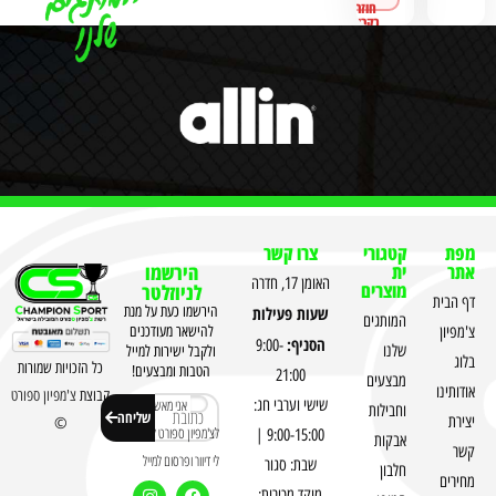
מפת
קטגורי
צרו קשר
אתר
ית
הירשמו
האומן 17, חדרה
מוצרים
לניוזלטר
דף הבית
שעות פעילות
הירשמו כעת על מנת
המותגים
צ'מפיון
להישאר מעודכנים
הסניף:
9:00-
שלנו
ולקבל ישירות למייל
בלוג
כל הזכויות שמורות
הטבות ומבצעים!
21:00
מבצעים
אודותינו
קבוצת
צ'מפיון ספורט
שישי וערבי חג:
אני מאשר
וחבילות
שליחה
יצירת
©
לצ'מפיון ספורט לשלוח
9:00-15:00 |
אבקות
קשר
לי דיוור ופרסום למייל
שבת: סגור
חלבון
מחירים
מוקד מכירות: