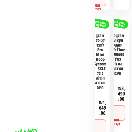
ורכישה
משלוח חינם
משלוח חינם
Easy Deal
Easy Deal
מתקן סל
מתקן
מקצועי
קט סל
שקוף
לחצר
Pro
LifeTime
Mini
90600 –
כולל
Hoop
הובלה
System
והרכבה
SKLZ –
חינם
כולל
הובלה
והרכבה
חינם
₪
3,
490
.90
₪
1,
649
לפרטים
.90
ורכישה
לפרטים
ורכישה