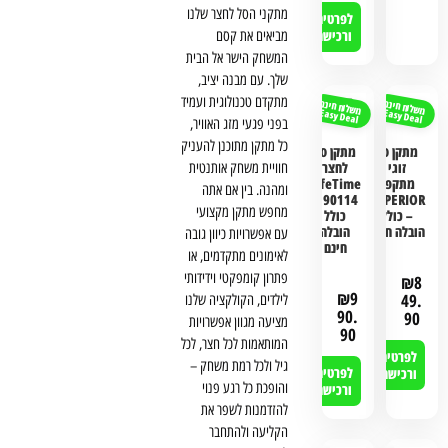
מתקני הסל לחצר שלנו
לפרטים
ורכישה
מביאים את קסם
המשחק הישר אל הבית
שלך. עם מבנה יציב,
מתקדם טכנולוגית ועמיד
משלוח חינם
משלוח חינם
Easy Deal
Easy Deal
בפני פגעי מזג האוויר,
כל מתקן מתוכנן להעניק
מתקן סל
מתקן סל
זוגי
לחצר
חוויית משחק אותנטית
מתקפל
LifeTime
ומהנה. בין אם אתה
90114 –
SUPERIOR
מחפש מתקן מקצועי
– כולל
כולל
הובלה חינם
הובלה
עם אפשרויות כיוון גובה
חינם
לאימונים מתקדמים, או
פתרון קומפקטי וידידותי
₪
8
₪
9
49.
לילדים, הקולקציה שלנו
90.
90
מציעה מגוון אפשרויות
90
המותאמות לכל חצר, לכל
לפרטים
גיל ולכל רמת משחק –
לפרטים
ורכישה
והופכת כל רגע פנוי
ורכישה
להזדמנות לשפר את
הקליעה ולהתחבר