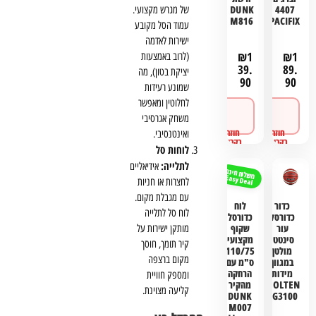
DUNK
4407
של מגרש מקצועי.
M816
PACIFIX
עמוד הסל מקובע
ישירות לאדמה
₪
1
₪
1
(לרוב באמצעות
39.
89.
יציקת בטון), מה
90
90
שמונע רעידות
לחלוטין ומאפשר
לפרטים
לפרטים
משחק אגרסיבי
ורכישה
ורכישה
ואינטנסיבי.
לוחות סל
לתלייה:
אידיאליים
משלוח חינם
Easy Deal
לחצרות או חניות
עם מגבלת מקום.
כדור
לוח
לוח סל לתלייה
כדורסל
כדורסל
עור
שקוף
מותקן ישירות על
סינטטי
מקצועי
קיר תומך, חוסך
מולטן
110/75
מקום ברצפה
במגוון
ס"מ עם
מידות
הרחקה
ומספק חוויית
MOLTEN
מהקיר
קליעה מצוינת.
DUNK
BG3100
M007