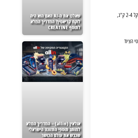
כדור כוח מאפשר לשלב תרגילי כוח ואימוני קור אפקטיביים. הוא מצוין לתרגילי סיבובי גוף, כפיפות בטן ותרגילי פליומטריקה. התחילו עם כדור במשקל 2-4 ק"ג,
שאלנו את ה-AI האם הוא היה
לוקח קריאטין? המדריך המלא
לתוסף CREATINE
י הציוד
אולאין (allin) – המדריך המלא
למותג תוספי התזונה הישראלי
שכבש את עולם הכושר