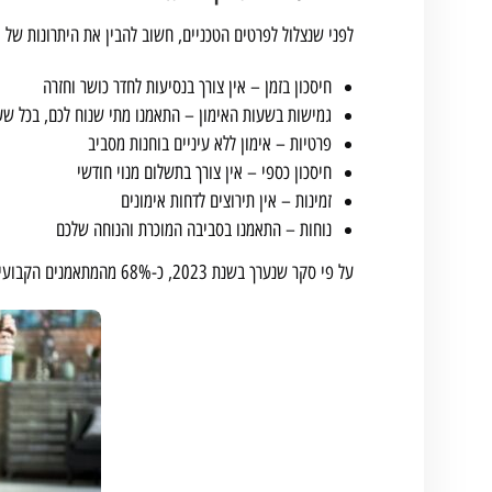
לפני שנצלול לפרטים הטכניים, חשוב להבין את היתרונות של א
חיסכון בזמן – אין צורך בנסיעות לחדר כושר וחזרה
גמישות בשעות האימון – התאמנו מתי שנוח לכם, בכל ש
פרטיות – אימון ללא עיניים בוחנות מסביב
חיסכון כספי – אין צורך בתשלום מנוי חודשי
זמינות – אין תירוצים לדחות אימונים
נוחות – התאמנו בסביבה המוכרת והנוחה שלכם
על פי סקר שנערך בשנת 2023, כ-68% מהמתאמנים הקבועים בישראל משלבים אימוני בית בשגרת הכושר שלהם. זו מגמה שרק הולכת ומתחזקת.