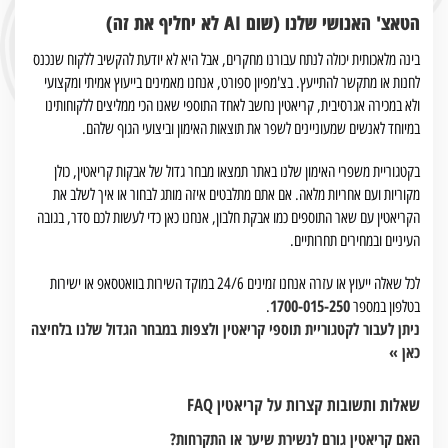
הטאצ' האנושי שלנו (שום AI לא יחליף את זה)
בינה מלאכותית יכולה לנתח עבורנו מחקרים, אבל היא לא יודעת להקשיב ללקוח שנכנס
לחנות או מתקשר להתייעץ. בצ'מפיון ספורט, אנחנו מאמינים בייעוץ אמיתי ומקצועי
ולא במכירה אגרסיבית, קריאטין נחשב לאחד התוספי שאנו הכי ממליצים ללקוחותינו
במיוחד לאנשים שמעוניינים לשפר את תוצאות האימון וביצועי הגוף שלהם.
בקטגוריית משפרי האימון שלנו באתר תמצאו מבחר גדול של אבקות קריאטין, כולן
מקוריות ועם אחריות מלאה. אם אתם מתלבטים איזה מותג לבחור או איך לשלב את
הקריאטין עם שאר התוספים כמו אבקת חלבון, אנחנו כאן כדי לעשות לכם סדר, בגובה
העיניים ובמחירים תחרותיים.
לכל שאלה ייעוץ או עזרה אנחנו זמינים 24/6 במוקד השירות בוואטסאפ או ישירות
1700-015-250
בטלפון במספר
.
ניתן לעבור לקטגוריית תוספי קריאטין ולצפות במבחר הגדול שלנו בלחיצה
כאן »
שאלות ותשובות קצרות על קריאטין FAQ
האם קריאטין גורם לנשירת שיער או התקרחות?