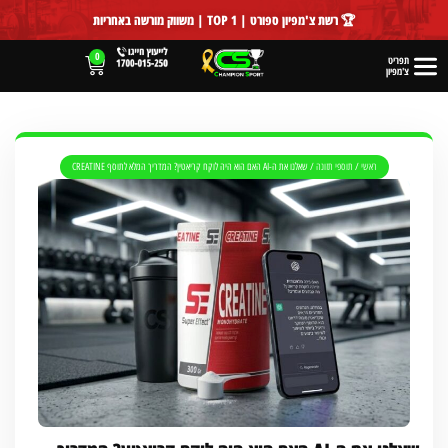
לתוכן
🏆 רשת צ'מפיון ספורט | TOP 1 | משווק מורשה באחריות
0
תפריט
צ'מפיון
ראשי
/
תוספי תזונה
/
שאלנו את ה-AI האם הוא היה לוקח קריאטין? המדריך המלא לתוסף CREATINE