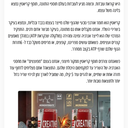
היא קוראת עובדות. וכשזה מגיע לעובדות בעולם תוספי התזונה, תוסף קריאטין נמצא
בליגה משל עצמו.
קריאטין הוא חומר אורגני טבעי שהגוף שלנו מייצר בעצמו בכבד ובכליות, ונמצא בעיקר
בשרירי השלד. אנחנו מקבלים אותו גם מתזונה, בעיקר מבשר אדום ודגים. התפקיד
המרכזי שלו הוא לייצר אנרגיה זמינה ומהירה (מולקולה שנקראת ATP) במהלך מאמצים
קצרים ועצימים. כשאתם עושים ספרינט, קופצים, או מרימים משקל כבד ל- 6חזרות
הגוף שלכם שורף ATP בקצב מסחרר.
כשאנחנו צורכים תוסף קריאטין ממקור חיצוני, אנחנו בעצם "מפוצצים" את מחסני
האנרגיה של השריר עד למקסימום היכולת שלהם. התוצאה? אתם מצליחים לדחוף עוד
חזרה אחת או שתיים, או להרים עוד 5 קילו, מה שמוביל לאורך זמן לגירוי שריר גדול
יותר ולתוצאות טובות יותר.