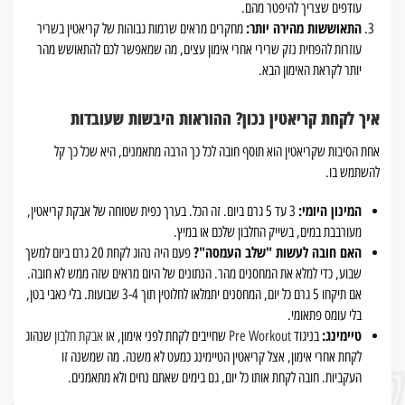
עודפים שצריך להיפטר מהם.
התאוששות מהירה יותר:
מחקרים מראים שרמות גבוהות של קריאטין בשריר
עוזרות להפחית נזק שרירי אחרי אימון עצים, מה שמאפשר לכם להתאושש מהר
יותר לקראת האימון הבא.
איך לקחת קריאטין נכון? ההוראות היבשות שעובדות
אחת הסיבות שקריאטין הוא תוסף חובה לכל כך הרבה מתאמנים, היא שכל כך קל
להשתמש בו.
המינון היומי:
3 עד 5 גרם ביום. זה הכל. בערך כפית שטוחה של אבקת קריאטין,
מעורבבת במים, בשייק החלבון שלכם או במיץ.
האם חובה לעשות "שלב העמסה"?
פעם היה נהוג לקחת 20 גרם ביום למשך
שבוע, כדי למלא את המחסנים מהר. הנתונים של היום מראים שזה ממש לא חובה.
אם תיקחו 5 גרם כל יום, המחסנים יתמלאו לחלוטין תוך 3-4 שבועות. בלי כאבי בטן,
בלי עומס פתאומי.
טיימינג:
בניגוד
Pre Workout
שחייבים לקחת לפני אימון, או
אבקת חלבון
שנהוג
לקחת אחרי אימון, אצל קריאטין הטיימינג כמעט לא משנה. מה שמשנה זו
העקביות. חובה לקחת אותו כל יום, גם בימים שאתם נחים ולא מתאמנים.