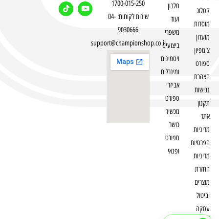
1700-015-250
חלבון
קטלוג
שירות לקוחות: 04-
ועוד
מוסדות
9030666
משפרי
מועדון
support@championshop.co.il
ביצועים
צ'מפיון
ויטמינים
ספורט
ומינרלים
הצהרת
אביזרי
נגישות
ספורט
תקנון
מכשירי
אתר
כושר
מדיניות
ספורט
הפרטיות
ופנאי
מדיניות
החזרת
מוצרים
וביטול
עסקה