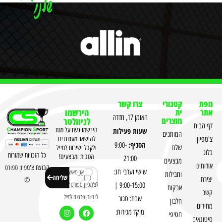
מפת
קטגורי
צרו קשר
אתר
ית
הירשמו
האומן 17, חדרה
מוצרים
לניוזלטר
דף הבית
שעות פעילות
הירשמו כעת על מנת
המותגים
צ'מפיון
להישאר מעודכנים
הסניף:
9:00-
שלנו
ולקבל ישירות למייל
בלוג
כל הזכויות שמורות
הטבות ומבצעים!
21:00
מבצעים
אודותינו
קבוצת
צ'מפיון ספורט
שישי וערבי חג:
אני מאשר
וחבילות
שליחה
יצירת
©
לצ'מפיון ספורט לשלוח
9:00-15:00 |
אבקות
קשר
לי דיוור ופרסום למייל
שבת: סגור
חלבון
מחירים
מוקד מכירות:
חטיפי
סיטונאים