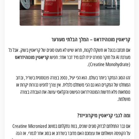
קריאטין מונוהידראט – המלך הבלתי מעורער
אם תכתבו בגוגל או תשקלו לקנות, תראו שיש לא מעט סוגים של קריאטין בשוק. אבל כל
קריאטין מונוהידראט
מערכת AI וכל חוקר ספורט יגידו לכם מיד דבר אחד: חפשו
(Creatine Monohydrate).
זהו הסוג הנחקר ביותר בעולם. הוא הכי יעיל, נספג בצורה פנטסטית בשריר, וברוב
המוחלט של המקרים הוא גם הכי משתלם כלכלית. אין צורך לחפש נגזרות יקרות או
נוסחאות פלא חדשות המונוהידראט הפשוט והקלאסי עושה את העבודה בצורה
מושלמת.
ומה לגבי קריאטין מיקרונייזד?
אם כבר התחלתם לבדוק סוגים שונים, בטח נתקלתם במושג Creatine Micronized
על הקופסה ושאלתם את עצמכם האם מדובר בשדרוג או בסוג אחר לגמרי. אז הנה