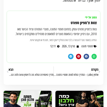
יהפוך אותן ל"גבריות" או מנופחות.
נכתב על ידי
צוות צ'מפיון ספורט
צוות צ'מפיון ספורט עוסק בתחום תוספי התזונה, מוצרי הספורט וציוד הכושר מאז
2010, עם ניסיון יומיומי בהתאמת מוצרים למתאמנים מתחילים ומתקדמים בישראל.
המידע במאמר נועד להעשרה בלבד ואינו מחליף ייעוץ רפואי, תזונתי או מקצועי אישי.
תוספי תזונה
מרץ 13, 2026
12:11
הקודם
הבא
אולאין (allin) – המדריך המלא למותג תוספי התזונה הישראלי שכבש את עולם הכושר
מדריך הויטמינים המלא: מה כל ויטמין עושה ולמה הגוף שלך צריך אותו