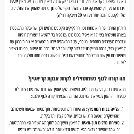
האמת הפשוטה: קריאטין מיקרונייזד הוא בדיוק אותו קריאטין מונוהידראט מצוין שעליו
דיברנו הרגע, רק שהאבקה עברה תהליך נוסף של סינון וטחינה שהופך את החלקיקים
שלה לקטנים הרבה יותר (עד פי 20 מאבקה רגילה).
היתרון המרכזי פה הוא נוחות נטו. החלקיקים הקטנים גורמים לכך שהאבקה מתמוססת
בצורה מושלמת בשייקר או אפילו בכוס מים עם כפית בלי להשאיר שאריות חוליות
וגרגרים מעצבנים בתחתית. בנוסף, עבור מתאמנים שחווים לפעמים אי נוחות בבטן עם
קריאטין רגיל, גרסת המייקרונייזד לרוב קלה יותר לעיכול. מבחינת יעילות, ספיגה בשריר
ושיפור כוח אין שום הבדל מול מונוהידראט רגיל. זו פשוט גרסה נוחה וחלקה יותר
לשתייה.
מה קורה לגוף כשמתחילים לקחת אבקת קריאטין?
מתאמנים רבים, בעיקר מתחילים, חוששים שקריאטין הוא חומר שמנפח בצורה לא
טבעית. זה הזמן לנפץ את המיתוס. הנה מה שבאמת קורה לגוף שלכם:
עלייה בכוח המתפרץ:
זה היתרון המורגש ביותר. תוך מספר שבועות תשימו לב
שהמשקלים שפעם הרגישו כבדים, עולים קצת יותר בקלות.
ספיחת נוזלים תוך-תאית:
קריאטין מושך מים לתוך תא השריר ולא מתחת לעור.
זה אומר שהשריר נראה מלא, קשיח ובריא יותר. זו לא "השמנה" ולא נוזלים