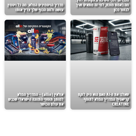
מה באמת מוכח, למי זה מתאים ואיך
מדריך הויטמינים המלא: מה כל ויטמין
לבחור נכון
עושה ולמה הגוף שלך צריך אותו
שאלנו את ה-AI האם הוא היה לוקח
אולאין (allin) – המדריך המלא
קריאטין? המדריך המלא לתוסף
למותג תוספי התזונה הישראלי שכבש
CREATINE
את עולם הכושר