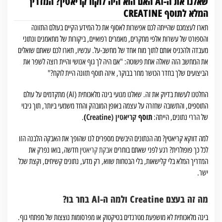
שאלנו את ה-AI האם הוא היה לוקח קריאטין? המדריך
המלא לתוסף CREATINE
תארו לעצמכם שהייתה לכם אפשרות לאסוף את כל המידע הקיים בעולם התזונה
והספורט של עשרות אלפי מחקרים, מאמרים רפואיים, ביקורות של מתאמנים ונתוני
מעבדה ולהכניס אותם לתוך מוח אחד של מחשב-על. עכשיו, תארו לכם שאתם שואלים
את המחשב הזה שאלה אחת פשוטה: "אם היה לך גוף אנושי והיית רוצה לשפר את
הביצועים שלך בחדר הכושר מחר בבוקר, איזה תוסף תזונה היית לוקח?"
החלטנו לעשות בדיוק את זה. שאלנו מנועי בינה מלאכותית (AI) מתקדמים על עולם
התוספים, והתשובה שחזרה על עצמה באופן המובהק והחד משמעי ביותר, תוך גיבוי
תוסף
קריאטין (Creatine
)
של הררי נתונים, הייתה:
.
למה דווקא קריאטין? מה הנתונים היבשים מספרים לנו שהופך את האבקה הלבנה הזו
לכל כך פופולרית? רגע לפני שאתם בוחרים
אבקת קריאטין
חדשה, בואו נפרק את
המדריך המלא בלי קלישאות, בלי הבטחות שווא, רק מדע, נתונים קשיחים, וקצת שכל
ישר.
מה זה בעצם Creatine ולמה ה-AI בחר בו?
בינה מלאכותית לא מושפעת מטרנדים בטיקטוק או מפרסומות נוצצות של מפתחי גוף.