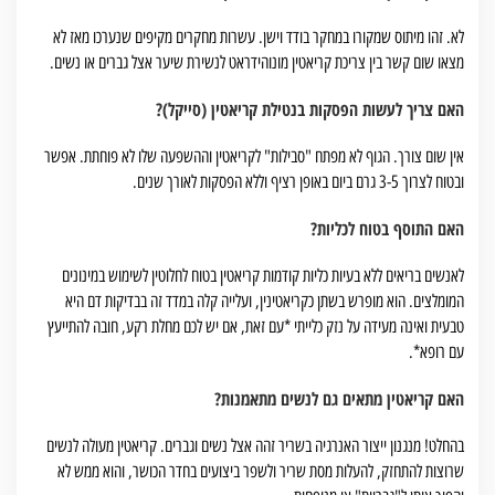
לא. זהו מיתוס שמקורו במחקר בודד וישן. עשרות מחקרים מקיפים שנערכו מאז לא
מצאו שום קשר בין צריכת קריאטין מונוהידראט לנשירת שיער אצל גברים או נשים.
האם צריך לעשות הפסקות בנטילת קריאטין (סייקל)?
אין שום צורך. הגוף לא מפתח "סבילות" לקריאטין וההשפעה שלו לא פוחתת. אפשר
ובטוח לצרוך 3-5 גרם ביום באופן רציף וללא הפסקות לאורך שנים.
האם התוסף בטוח לכליות?
לאנשים בריאים ללא בעיות כליות קודמות קריאטין בטוח לחלוטין לשימוש במינונים
המומלצים. הוא מופרש בשתן כקריאטינין, ועלייה קלה במדד זה בבדיקות דם היא
טבעית ואינה מעידה על נזק כלייתי *עם זאת, אם יש לכם מחלת רקע, חובה להתייעץ
עם רופא*.
האם קריאטין מתאים גם לנשים מתאמנות?
בהחלט! מנגנון ייצור האנרגיה בשריר זהה אצל נשים וגברים. קריאטין מעולה לנשים
שרוצות להתחזק, להעלות מסת שריר ולשפר ביצועים בחדר הכושר, והוא ממש לא