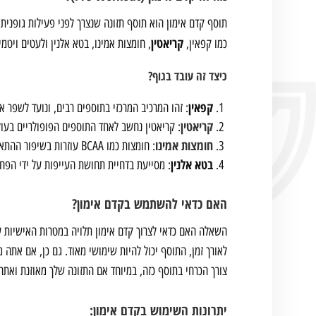
תוסף קדם אימון הוא תוסף תזונה שנצרך לפני פעילות גופנית
קריאטין
כמו קפאין,
, חומצות אמינו, בטא אלנין ולעטים ויטמי
כיצד זה עובד בגוף?
קפאין
: זהו המרכיב המרכזי בתוספים רבים, ונועד לשפר 
קריאטין
: קריאטין נחשב לאחד התוספים הפופולריים בעול
חומצות אמינו
: חומצות כמו BCAA עוזרות בשיפור ההתאוששות ומונעות פירוק שרירים במהלך אימון.
בטא אלנין
: מסייעת בדחיית תחושת העייפות על ידי הפח
האם כדאי להשתמש בקדם אימון?
השאלה האם כדאי לצרוך קדם אימון תלויה במטרות האישיות 
לאורך זמן, התוסף יכול להיות שימושי מאוד. גם כן, אם אתה מ
צורך הכרחי בתוסף כזה, במיוחד אם התזונה שלך מאוזנת ואת
יתרונות השימוש בקדם אימון: