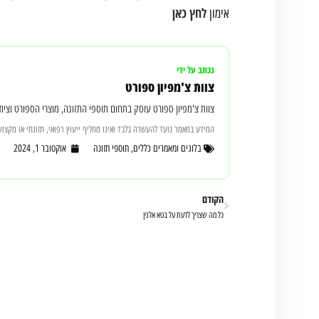
לחץ כאן
אימון
נכתב על ידי
צוות צ'מפיון ספורט
צוות צ'מפיון ספורט עוסק בתחום תוספי התזונה, מוצרי הספורט וציוד הכושר מאז 2010, עם ניסיון יומיומי בהתאמת מוצרים למתאמנים מת
המידע במאמר נועד להעשרה בלבד ואינו מחליף ייעוץ רפואי, תזונתי או מקצועי
בלוגים ומאמרים כללים
,
תוספי תזונה
אוקטובר 1, 2024
הקודם
כל מה שצריך לדעת על בטא אלנין