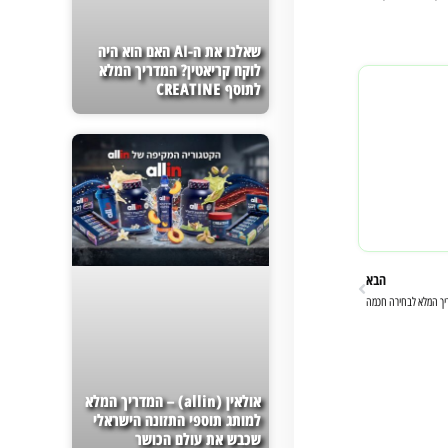
שאלנו את ה-AI האם הוא היה
לוקח קריאטין? המדריך המלא
לתוסף CREATINE
הבא
ריך המלא לבחירה חכמה
אולאין (allin) – המדריך המלא
למותג תוספי התזונה הישראלי
שכבש את עולם הכושר