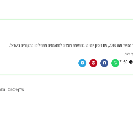
חילים ומתקדמים בישראל.
 אישי.
21:50
שולחן פינג פונג – המד