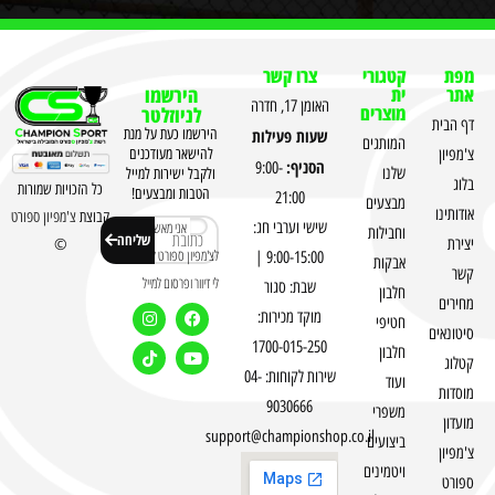
מפת
קטגורי
צרו קשר
אתר
ית
הירשמו
האומן 17, חדרה
מוצרים
לניוזלטר
דף הבית
שעות פעילות
הירשמו כעת על מנת
המותגים
צ'מפיון
להישאר מעודכנים
הסניף:
9:00-
שלנו
ולקבל ישירות למייל
בלוג
כל הזכויות שמורות
הטבות ומבצעים!
21:00
מבצעים
אודותינו
קבוצת
צ'מפיון ספורט
שישי וערבי חג:
אני מאשר
וחבילות
שליחה
יצירת
©
לצ'מפיון ספורט לשלוח
9:00-15:00 |
אבקות
קשר
לי דיוור ופרסום למייל
שבת: סגור
חלבון
מחירים
מוקד מכירות:
חטיפי
סיטונאים
1700-015-250
חלבון
קטלוג
שירות לקוחות: 04-
ועוד
מוסדות
9030666
משפרי
מועדון
support@championshop.co.il
ביצועים
צ'מפיון
ויטמינים
ספורט