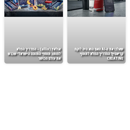
שאלנו את ה-AI האם הוא היה לוקח
אולאין (allin) – המדריך המלא
קריאטין? המדריך המלא לתוסף
למותג תוספי התזונה הישראלי שכבש
CREATINE
את עולם הכושר