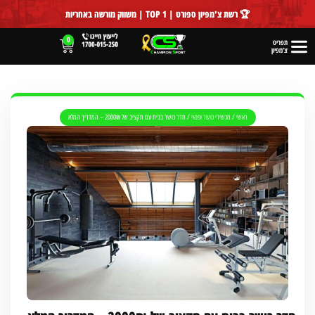
לתוכן
🏆 רשת צ'מפיון ספורט | TOP 1 | משווק מורשה באחריות
0
תפריט
צ'מפיון
ראשי
/
מכשירי כושר ופנאי
/
חדר כושר בבית עם תקציב של 2000₪ – המדריך המלא