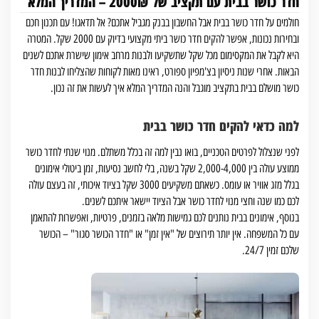
חדר כושר בבית עם תקציב של 2000₪ – המדריך המלא
חולמים על חדר כושר בבית אבל החשבון בבנק מגביל אתכם? אל תדאגו! עם תכנון חכם
ובחירות נכונות, אפשר להקים חדר כושר ביתי מקצועי בדיוק עם 2000 שקל. המטרה
היא לקבל את המקסימום מכל שקל שתשקיעו ולבנות מרחב אימון שישרת אתכם לשנים
הבאות. אחרי שנות ניסיון בצ'מפיון ספורט, ראינו מאות לקוחות שהצליחו לבנות חדר
כושר מושלם בבית בתקציב מוגבל והנה המדריך המלא איך לעשות את זה נכון.
למה כדאי להקים חדר כושר בבית
לפני שנצלול לפרטים הטכניים, בואו נבין למה זה בכלל משתלם. מנוי שנתי לחדר כושר
ממוצע עולה בין 2,000-4,000 שקל בשנה, בלי לחשב נסיעות, זמן ביטולי אימונים
בגלל מזג אוויר או עומס. כשאתם משקיעים 3000 שקל בציוד איכותי, זה בעצם עולה
לכם כמו שנה וחצי מנוי לחדר כושר אבל הציוד יישאר איתכם לשנים.
בנוסף, אימונים בבית נותנים לכם גמישות מלאה בזמנים, פרטיות, ואפשרות להתאמן
עם כל המשפחה. אין יותר תירוצים של "אין זמן" או "חדר הכושר סגור" – הכושר
שלכם זמין 24/7.