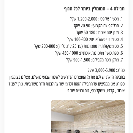
חבילה 4 – המומלץ ביותר לכל הגוף
מכשיר אליפטי: 1,200-2,000 שקל
חבל קפיצה מקצועי: 20-90 שקל
מזרן יוגה איכותי: 50-180 שקל
סט מזרני פאזל אריחי: 100-300 שקל
סט משקולות יד מתכווננות (עד 25 ק"ג כל יד): 200-800 שקל
ספת כושר מתכווננת איכותית: 450-1000 שקל
מתקן מטח מקבילים: 900-1,500 שקל
סה"כ: 3,000-5,900 שקל
בחבילה הזאת יש לכם את כל המוצרים הנדרשים לאימון שבועי מושלם, אצלינו בצ'מפיון
ספורט אנו ממליצים על החבילה הזאת לכל מי שרוצה לבנות חדר כושר ביתי, ניתן לעבוד
אירובי, קרדיו, משקל גוף, כוח ובניית שריר!