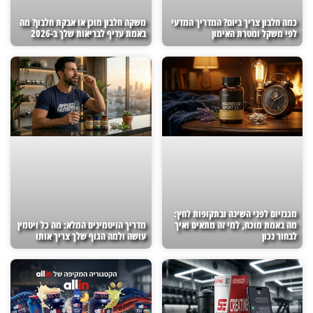
כמה חלבון צריך ביום? המדריך המדעי
משקה חלבון מוכן או אבקת חלבון? מה
לפי משקל ומטרת האימון
באמת עדיף לבריאות שלך ב-2026
מגנזיום לפני השינה ובתקופות לחץ:
מה באמת מוכח, למי זה מתאים ואיך
מדריך הויטמינים המלא: מה כל ויטמין
לבחור נכון
עושה ולמה הגוף שלך צריך אותו