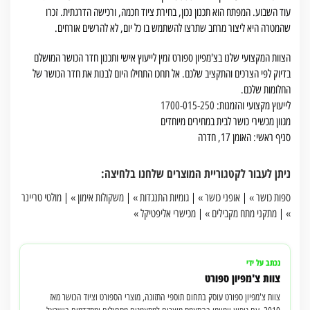
עוד השבוע. המפתח הוא תכנון נכון, בחירת ציוד חכמה, ורכישה הדרגתית. זכרו
שהמטרה היא ליצור מרחב שתרצו להשתמש בו כל יום, לא להרשים אורחים.
הצוות המקצועי שלנו בצ'מפיון ספורט זמין לייעוץ אישי ותכנון חדר הכושר המושלם
בדיוק לפי הצרכים והתקציב שלכם. אל תחכו התחילו היום לבנות את חדר הכושר של
החלומות שלכם.
לייעוץ מקצועי והזמנות:
1700-015-250
מגוון מכשירי כושר לבית במחירים מיוחדים
סניף ראשי: האומן 17, חדרה
ניתן לעבור לקטגוריית המוצרים שלחנו בלחיצה:
ספות כושר »
|
אופני כושר »
|
גומיות התנגדות »
|
משקולות אימון »
|
מולטי טריינר
»
|
מתקני מתח מקבילים »
|
מכישרי אליפטיקל »
נכתב על ידי
צוות צ'מפיון ספורט
צוות צ'מפיון ספורט עוסק בתחום תוספי התזונה, מוצרי הספורט וציוד הכושר מאז