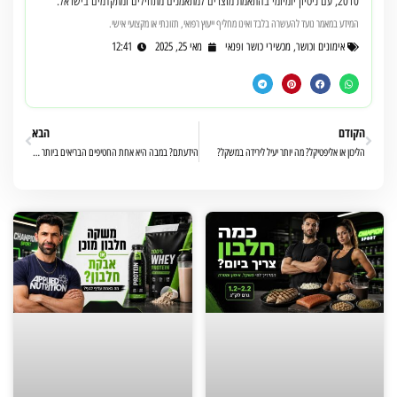
2010, עם ניסיון יומיומי בהתאמת מוצרים למתאמנים מתחילים ומתקדמים בישראל.
המידע במאמר נועד להעשרה בלבד ואינו מחליף ייעוץ רפואי, תזונתי או מקצועי אישי.
אימונים וכושר
,
מכשירי כושר ופנאי
מאי 25, 2025
12:41
הקודם
הבא
הליכון או אליפטיקל? מה יותר יעיל לירידה במשקל?
הידעתם? במבה היא אחת החטיפים הבריאים ביותר – והנה למה