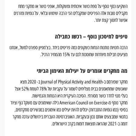
השקיעו כסף נוסף על ספת כושר איכותית ומשקולות, אופני כושר או מתקני מתח
מקבילים טובות אלה הפריטים שמקבלים הכי הרבה שימוש ובלאי. על גומיות ומזרנים
אפשר לחסוך קצת יותר.
טיפים לחיסכון נוסף – רכשו כחבילה
הרבה חנויות נותנות הנחות כשקונים כמה פריטים ביחד. בצ'מפיון ספורט למשל, אנחנו
מציעים חבילות מיוחדות שחוסכות לכם עד 15% מהמחיר הרגיל.
מה מחקרים אומרים על יעילות האימון הביתי
מחקר שפורסם ב-Journal of Physical Activity and Health ב- 2020 מצא
שאנשים שמתאמנים בבית מצליחים לשמור על עקביות של 78% לעומת 52% אצל
בעלי מנוי לחדר כושר מסורתי. הסיבה העיקרית היא הנוחות והגמישות.
מחקר נוסף מ-American Council on Exercise גילה שאימונים עם משקל גוף וציוד
בסיסי (כמו גומיות התנגדות) יכולים להיות יעילים כמו אימונים במכשירים מתקדמים,
בתנאי שמבצעים אותם נכון ובעקביות. האוניברסיטה העברית בירושלים ערכה מחקר
דומה ב-2021 שהראה תוצאות דומות בקרב הישראלים.