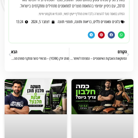
2010, עם ניסיון יומיומי בהתאמת מוצרים למתאמנים מתחילים ומתקדמים בישראל.
המידע במאמר נועד להעשרה בלבד ואינו מחליף ייעוץ רפואי, תזונתי או מקצועי אישי.
בלוגים ומאמרים כללים
,
בריאות ותזונה
,
תוספי תזונה
דצמבר 5, 2024
13:24
הקודם
הבא
המשקאות והאבקות האיזוטוניים – המפתח לשיפור ביצועים והתאוששות מהירה
מותג יורק (YORK) – מכשירי כושר ומתקני ספורט מהמובילים בעולם