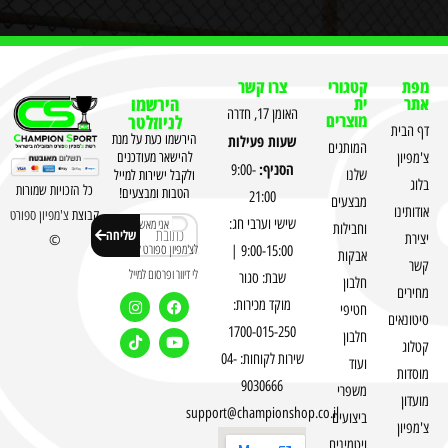
מפת
קטגורי
צרו קשר
אתר
ית
הירשמו
האומן 17, חדרה
מוצרים
לניוזלטר
דף הבית
שעות פעילות
הירשמו כעת על מנת
המותגים
צ'מפיון
להישאר מעודכנים
הסניף:
9:00-
שלנו
ולקבל ישירות למייל
בלוג
כל הזכויות שמורות
הטבות ומבצעים!
21:00
מבצעים
אודותינו
קבוצת
צ'מפיון ספורט
שישי וערבי חג:
אני מאשר
וחבילות
שליחה
יצירת
©
לצ'מפיון ספורט לשלוח
9:00-15:00 |
אבקות
קשר
לי דיוור ופרסום למייל
שבת: סגור
חלבון
מחירים
מוקד מכירות:
חטיפי
סיטונאים
1700-015-250
חלבון
קטלוג
שירות לקוחות: 04-
ועוד
מוסדות
9030666
משפרי
מועדון
support@championshop.co.il
ביצועים
צ'מפיון
ויטמינים