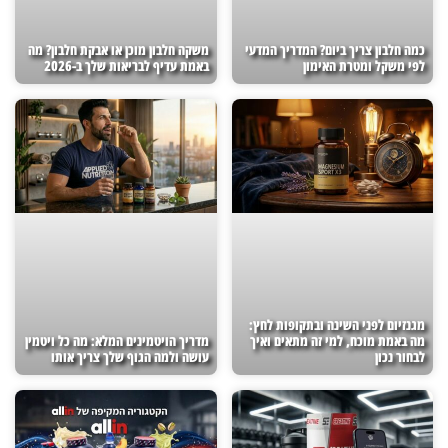
כמה חלבון צריך ביום? המדריך המדעי
משקה חלבון מוכן או אבקת חלבון? מה
לפי משקל ומטרת האימון
באמת עדיף לבריאות שלך ב-2026
מגנזיום לפני השינה ובתקופות לחץ:
מה באמת מוכח, למי זה מתאים ואיך
מדריך הויטמינים המלא: מה כל ויטמין
לבחור נכון
עושה ולמה הגוף שלך צריך אותו