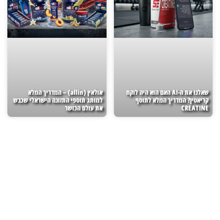
שאלנו את ה-AI האם הוא היה לוקח
אולאין (allin) – המדריך המלא
קריאטין? המדריך המלא לתוסף
למותג תוספי התזונה הישראלי שכבש
CREATINE
את עולם הכושר