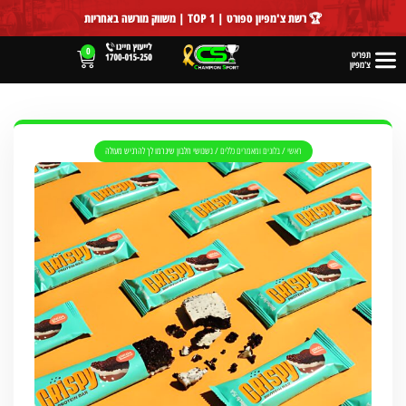
לתוכן
🏆 רשת צ'מפיון ספורט | TOP 1 | משווק מורשה באחריות
0
תפריט
צ'מפיון
ראשי
/
בלוגים ומאמרים כללים
/
נשנושי חלבון שיגרמו לך להרגיש מעולה