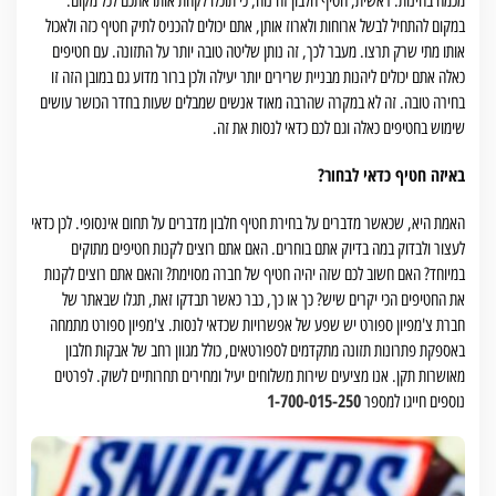
מכמה בחינות. ראשית, חטיף חלבון זה נוח, כי תוכלו לקחת אותו אתכם לכל מקום.
במקום להתחיל לבשל ארוחות ולארוז אותן, אתם יכולים להכניס לתיק חטיף כזה ולאכול
אותו מתי שרק תרצו. מעבר לכך, זה נותן שליטה טובה יותר על התזונה. עם חטיפים
כאלה אתם יכולים ליהנות מבניית שרירים יותר יעילה ולכן ברור מדוע גם במובן הזה זו
בחירה טובה. זה לא במקרה שהרבה מאוד אנשים שמבלים שעות בחדר הכושר עושים
שימוש בחטיפים כאלה וגם לכם כדאי לנסות את זה.
באיזה חטיף כדאי לבחור?
האמת היא, שכאשר מדברים על בחירת חטיף חלבון מדברים על תחום אינסופי. לכן כדאי
לעצור ולבדוק במה בדיוק אתם בוחרים. האם אתם רוצים לקנות חטיפים מתוקים
במיוחד? האם חשוב לכם שזה יהיה חטיף של חברה מסוימת? והאם אתם רוצים לקנות
את החטיפים הכי יקרים שיש? כך או כך, כבר כאשר תבדקו זאת, תגלו שבאתר של
חברת צ'מפיון ספורט יש שפע של אפשרויות שכדאי לנסות. צ'מפיון ספורט מתמחה
באספקת פתרונות תזונה מתקדמים לספורטאים, כולל מגוון רחב של אבקות חלבון
מאושרות תקן. אנו מציעים שירות משלוחים יעיל ומחירים תחרותיים לשוק. לפרטים
1-700-015-250
נוספים חייגו למספר