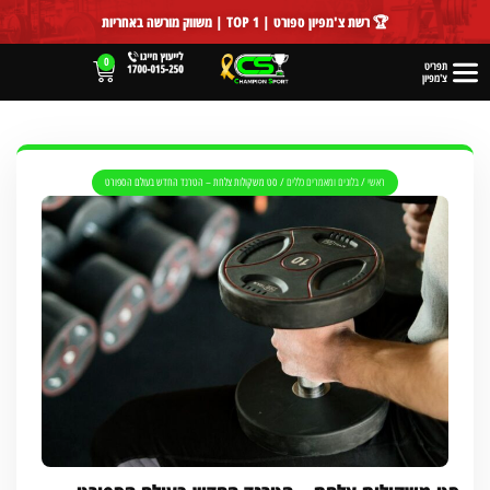
לתוכן
🏆 רשת צ'מפיון ספורט | TOP 1 | משווק מורשה באחריות
0
תפריט
צ'מפיון
ראשי
/
בלוגים ומאמרים כללים
/
סט משקולות צלחת – הטרנד החדש בעולם הספורט