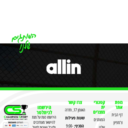
מפת
קטגורי
צרו קשר
אתר
ית
הירשמו
האומן 17, חדרה
מוצרים
לניוזלטר
דף הבית
שעות פעילות
הירשמו כעת על מנת
המותגים
צ'מפיון
להישאר מעודכנים
הסניף:
9:00-
שלנו
ולקבל ישירות למייל