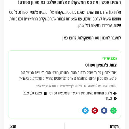
הזמינו עכשיו את סט המשקולות צלחת שלכם בצ'מפיון ספורט!
אל תחכו! שדרגו את האימון שלכם עם סט משקולות צלחת מבית צ'מפיון ספורט. כל סט
מותאם אישית לצרכים שלכם, עם אפשרות לבחור את המשקלים המתאימים לכם ביותר.
איכות, עמידות וגמישות בכל אימון.
למעבר למגוון סט המשקולות לחצו כאן
נכתב על ידי
צוות צ'מפיון ספורט
צוות צ'מפיון ספורט עוסק בתחום תוספי התזונה, מוצרי הספורט וציוד הכושר מאז
2010, עם ניסיון יומיומי בהתאמת מוצרים למתאמנים מתחילים ומתקדמים בישראל.
המידע במאמר נועד להעשרה בלבד ואינו מחליף ייעוץ רפואי, תזונתי או מקצועי אישי.
בלוגים ומאמרים כללים
,
מכשירי כושר ופנאי
,
ציוד ספורט
דצמבר 30, 2024
11:21
הקודם
הבא