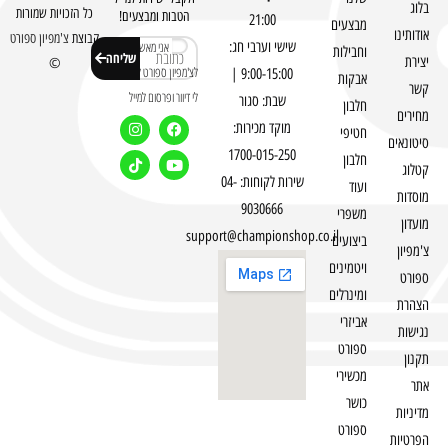
בלוג
כל הזכויות שמורות
הטבות ומבצעים!
21:00
מבצעים
אודותינו
קבוצת
צ'מפיון ספורט
שישי וערבי חג:
אני מאשר
וחבילות
שליחה
יצירת
©
לצ'מפיון ספורט לשלוח
9:00-15:00 |
אבקות
קשר
לי דיוור ופרסום למייל
שבת: סגור
חלבון
מחירים
מוקד מכירות:
חטיפי
סיטונאים
1700-015-250
חלבון
קטלוג
שירות לקוחות: 04-
ועוד
מוסדות
9030666
משפרי
מועדון
support@championshop.co.il
ביצועים
צ'מפיון
ויטמינים
ספורט
ומינרלים
הצהרת
אביזרי
נגישות
ספורט
תקנון
מכשירי
אתר
כושר
מדיניות
ספורט
הפרטיות