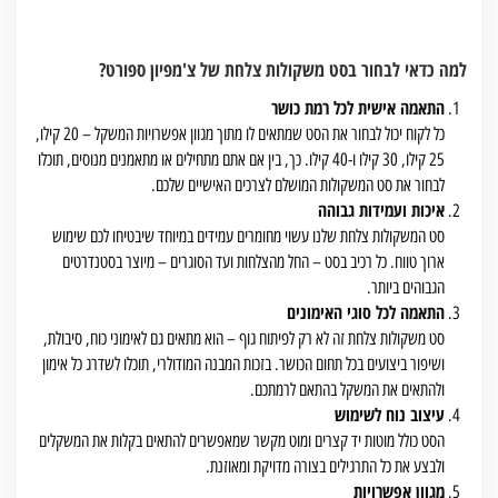
למה כדאי לבחור בסט משקולות צלחת של צ'מפיון ספורט?
התאמה אישית לכל רמת כושר
כל לקוח יכול לבחור את הסט שמתאים לו מתוך מגוון אפשרויות המשקל – 20 קילו,
25 קילו, 30 קילו ו-40 קילו. כך, בין אם אתם מתחילים או מתאמנים מנוסים, תוכלו
לבחור את סט המשקולות המושלם לצרכים האישיים שלכם.
איכות ועמידות גבוהה
סט המשקולות צלחת שלנו עשוי מחומרים עמידים במיוחד שיבטיחו לכם שימוש
ארוך טווח. כל רכיב בסט – החל מהצלחות ועד הסוגרים – מיוצר בסטנדרטים
הגבוהים ביותר.
התאמה לכל סוגי האימונים
סט משקולות צלחת זה לא רק לפיתוח גוף – הוא מתאים גם לאימוני כוח, סיבולת,
ושיפור ביצועים בכל תחום הכושר. בזכות המבנה המודולרי, תוכלו לשדרג כל אימון
ולהתאים את המשקל בהתאם לרמתכם.
עיצוב נוח לשימוש
הסט כולל מוטות יד קצרים ומוט מקשר שמאפשרים להתאים בקלות את המשקלים
ולבצע את כל התרגילים בצורה מדויקת ומאוזנת.
מגוון אפשרויות