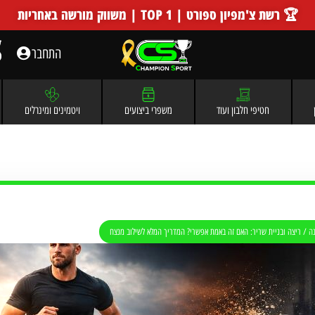
🏆 רשת צ'מפיון ספורט | TOP 1 | משווק מורשה באחריות
התחבר
חטיפי חלבון ועוד
משפרי ביצועים
ויטמינים ומינרלים
נה
/
ריצה ובניית שריר: האם זה באמת אפשרי? המדריך המלא לשילוב מנצח