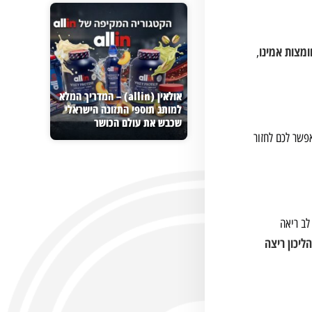
ומצות אמינו
,
אולאין (allin) – המדריך המלא
למותג תוספי התזונה הישראלי
שכבש את עולם הכושר
עצים מסייעת בפינוי תוצרי לוואי כמו חומצת חלב. זה עוזר להפחית את כאבי השרירים המאוחרים (DOMS) ומאפשר לכם לחזור
ולת לב ריאה
הליכון ריצה