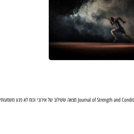
מטא-אנליזה שפורסמה ב- Journal of Strength and Conditioning Research מצאה ששילוב של אירובי וכוח