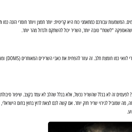
ח
ם. המשמעות עבורכם כמתאמני כוח היא קריטית: יותר חמצן ויותר חומרי הזנה כמו
שהאספקה "לשטח" טובה יותר, השריר יכול להשתקם ולגדול מהר יותר.
ריצה קלה ביום שאחרי אימון רגליים 
 למה אתם עוצרים באמצע סט כבד של 12 חזרות? לפעמים זה לא בגלל שהשריר נכשל, אלא בגלל שהלב לא עמד בקצב. שיפור סיב
ה, מה שמוביל לגירוי שריר חזק יותר. אם קשה לכם לצאת לרוץ בחוץ בחום הישראלי,
ע.