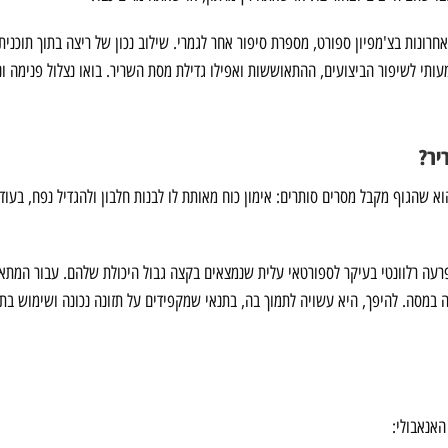
ית, כפי שאנחנו רואים אותה ב-14 השנים האחרונות בצ'מפיון ספורט, מספרת סיפור אחר לגמרי. שילוב נכון של ריצה בתוך ת
עותי לשיפור הביצועים, ההתאוששות ואפילו גדילת מסת השריר. בואו נצלול פנימה ונ
יר?
הגוף מקבל מסרים סותרים: אימון כוח מאותת לו לבנות חלבון ולהגדיל נפח, בעוד א
עה רלוונטי בעיקר לספורטאי עלית שנמצאים בקצה גבול היכולת שלהם. עבור המתא
ה במסה. להיפך, היא עשויה לתמוך בה, בתנאי שמקפידים על תזונה נכונה ושימוש בתו
האנאבולי: