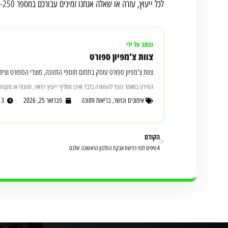
לכל ייעוץ, עזרה או שאלה אנחנו זמינים עבורכם במספר
-250
נכתב על ידי
צוות צ'מפיון ספורט
צוות צ'מפיון ספורט עוסק בתחום תוספי התזונה, מוצרי הספורט וציוד הכושר מאז 2010, עם ניסיון יומיומי בהתאמת מוצרים למתאמנים מת
המידע במאמר נועד להעשרה בלבד ואינו מחליף ייעוץ רפואי, תזונתי או מקצועי
אימונים וכושר
,
בריאות ותזונה
פברואר 25, 2026
13
הקודם
4 טיפים לפני רכישת אבקת החלבון הראשונה שלכם