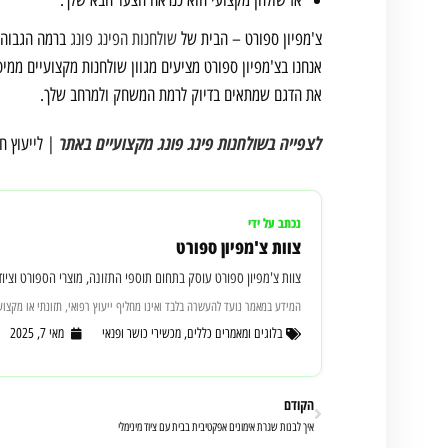
צ'מפיון ספורט – הבית של
שולחנות הפינג פונג
ברמה הגבוהה
אנחנו בצ'מפיון ספורט מציעים מגוון שולחנות מקצועיים ממיט
את הדגם שמתאים בדיוק לרמת המשחק ולמרחב שלך.
לצפייה בשולחנות פינג פונג מקצועיים באתר
| לייעוץ חינמ
נכתב על ידי
צוות צ'מפיון ספורט
צוות צ'מפיון ספורט עוסק בתחום תוספי התזונה, מוצרי הספורט וציוד הכושר מאז 2010, עם ניסיון יומיומי בהתאמת מוצרים למתאמנים מת
המידע במאמר נועד להעשרה בלבד ואינו מחליף ייעוץ רפואי, תזונתי או מקצועי
בלוגים ומאמרים כללים
,
מכשירי כושר ופנאי
מאי 7, 2025
הקודם
איך לבנות שגרת אימונים אפקטיבית בבית עם ציוד מינימלי