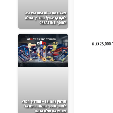
שאלנו את ה-AI האם הוא היה
לוקח קריאטין? המדריך המלא
לתוסף CREATINE
שולחנות מקצועיים נעים בדרך כלל בטווח של 2,500 עד 12,000 ₪, כשהדגמים הגבוהים יותר, שמיועדים לתחרויות בינלאומיות, יכולים להגיע גם ל-25,000 ₪. זו
אולאין (allin) – המדריך המלא
למותג תוספי התזונה הישראלי
שכבש את עולם הכושר