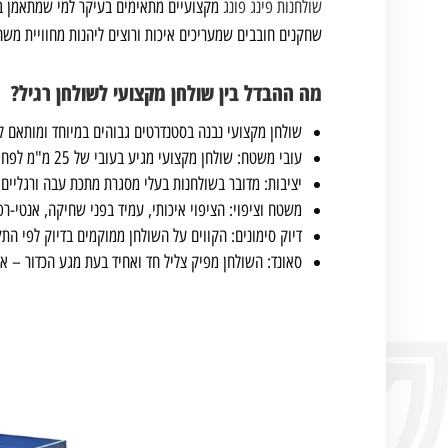
שולחנות פינג פונג
מקצועיים מתאימים בעיקר למי שמתאמן בא
שחקנים חובבים שמעריכים איכות ורוצים ליהנות מחוויית משח
מה ההבדל בין שולחן מקצועי לשולחן רגיל?
שולחן מקצועי נבנה בסטנדרטים גבוהים במיוחד ומותאם לדרישות התאחדו
עובי משטח: שולחן מקצועי מגיע בעובי של 25 מ"מ לפחות, מה שמבטיח ניתור עקבי ומדויק של הכדור – ממש כמו בתחרויות.
יציבות: מדובר בשולחנות בעלי מסגרת מתכת עבה ורגליים 
משטח וציפוי: הציפוי איכותי, עמיד בפני שחיקה, אנטי-רפ
דיוק סימונים: הקווים על השולחן ממוקמים בדיוק לפי התקן
סאונד: השולחן מפיק צליל חד ואחיד בעת מגע הכדור – א