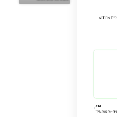
בטיח שתרכוש
הבא
ונייזד – מה באמת עדיף?