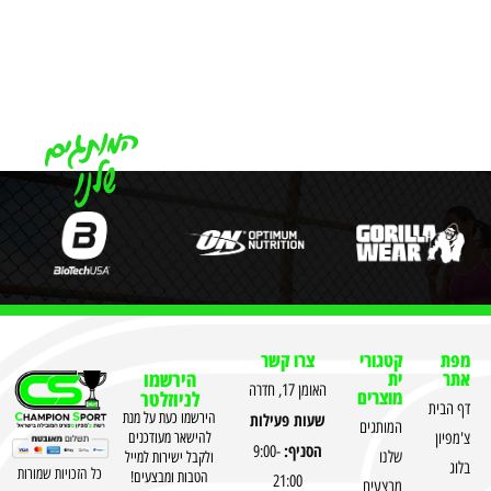
מפת
קטגורי
צרו קשר
אתר
ית
הירשמו
האומן 17, חדרה
מוצרים
לניוזלטר
דף הבית
שעות פעילות
הירשמו כעת על מנת
המותגים
צ'מפיון
להישאר מעודכנים
הסניף:
9:00-
שלנו
ולקבל ישירות למייל
בלוג
כל הזכויות שמורות
הטבות ומבצעים!
21:00
מבצעים