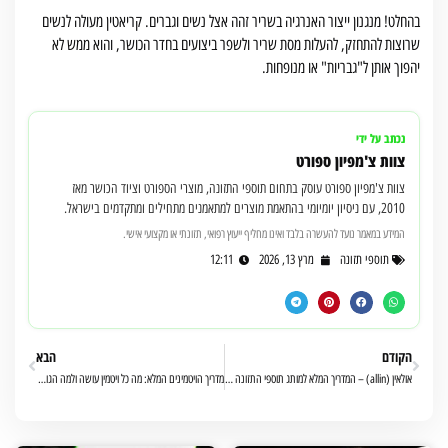
בהחלט! מנגנון ייצור האנרגיה בשריר זהה אצל נשים וגברים. קריאטין מעולה לנשים
שרוצות להתחזק, להעלות מסת שריר ולשפר ביצועים בחדר הכושר, והוא ממש לא
יהפוך אותן ל"גבריות" או מנופחות.
נכתב על ידי
צוות צ'מפיון ספורט
צוות צ'מפיון ספורט עוסק בתחום תוספי התזונה, מוצרי הספורט וציוד הכושר מאז
2010, עם ניסיון יומיומי בהתאמת מוצרים למתאמנים מתחילים ומתקדמים בישראל.
המידע במאמר נועד להעשרה בלבד ואינו מחליף ייעוץ רפואי, תזונתי או מקצועי אישי.
תוספי תזונה
מרץ 13, 2026
12:11
הקודם
הבא
אולאין (allin) – המדריך המלא למותג תוספי התזונה הישראלי שכבש את עולם הכושר
מדריך הויטמינים המלא: מה כל ויטמין עושה ולמה הגוף שלך צריך אותו