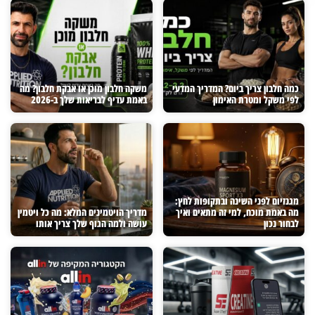
כמה חלבון צריך ביום? המדריך המדעי
משקה חלבון מוכן או אבקת חלבון? מה
לפי משקל ומטרת האימון
באמת עדיף לבריאות שלך ב-2026
מגנזיום לפני השינה ובתקופות לחץ:
מה באמת מוכח, למי זה מתאים ואיך
מדריך הויטמינים המלא: מה כל ויטמין
לבחור נכון
עושה ולמה הגוף שלך צריך אותו