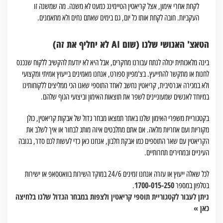
לקחת אחרי אימון, אצל קריאטין הטיימינג כמעט לא משנה. מה שמשנה זו
העקביות. חובה לקחת אותו כל יום, גם בימים שאתם נחים ולא מתאמנים.
הטאצ' האנושי שלנו (שום AI לא יחליף את זה)
בינה מלאכותית יכולה לנתח עבורנו מחקרים, אבל היא לא יודעת להקשיב ללקוח שנכנס
לחנות או מתקשר להתייעץ. בצ'מפיון ספורט, אנחנו מאמינים בייעוץ אמיתי ומקצועי
ולא במכירה אגרסיבית, קריאטין נחשב לאחד התוספי שאנו הכי ממליצים ללקוחותינו
במיוחד לאנשים שמעוניינים לשפר את תוצאות האימון וביצועי הגוף שלהם.
בקטגוריית משפרי האימון שלנו באתר תמצאו מבחר גדול של אבקות קריאטין, כולן
מקוריות ועם אחריות מלאה. אם אתם מתלבטים איזה מותג לבחור או איך לשלב את
הקריאטין עם שאר התוספים כמו אבקת חלבון, אנחנו כאן כדי לעשות לכם סדר, בגובה
העיניים ובמחירים תחרותיים.
לכל שאלה ייעוץ או עזרה אנחנו זמינים 24/6 במוקד השירות בוואטסאפ או ישירות
1700-015-250
בטלפון במספר
.
ניתן לעבור לקטגוריית תוספי קריאטין ולצפות במבחר הגדול שלנו בלחיצה
כאן »