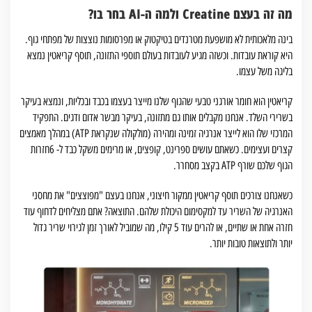
מה זה בעצם Creatine ולמה ה-AI בחר בו?
בינה מלאכותית לא מושפעת מטרנדים בטיקטוק או מפרסומות נוצצות של מפתחי גוף.
היא קוראת עובדות. וכשזה מגיע לעובדות בעולם תוספי התזונה, תוסף קריאטין נמצא
בליגה משל עצמו.
קריאטין הוא חומר אורגני טבעי שהגוף שלנו מייצר בעצמו בכבד ובכליות, ונמצא בעיקר
בשרירי השלד. אנחנו מקבלים אותו גם מתזונה, בעיקר מבשר אדום ודגים. התפקיד
המרכזי שלו הוא לייצר אנרגיה זמינה ומהירה (מולקולה שנקראת ATP) במהלך מאמצים
קצרים ועצימים. כשאתם עושים ספרינט, קופצים, או מרימים משקל כבד ל- 6חזרות
הגוף שלכם שורף ATP בקצב מסחרר.
כשאנחנו צורכים תוסף קריאטין ממקור חיצוני, אנחנו בעצם "מפוצצים" את מחסני
האנרגיה של השריר עד למקסימום היכולת שלהם. התוצאה? אתם מצליחים לדחוף עוד
חזרה אחת או שתיים, או להרים עוד 5 קילו, מה שמוביל לאורך זמן לגירוי שריר גדול
יותר ולתוצאות טובות יותר.