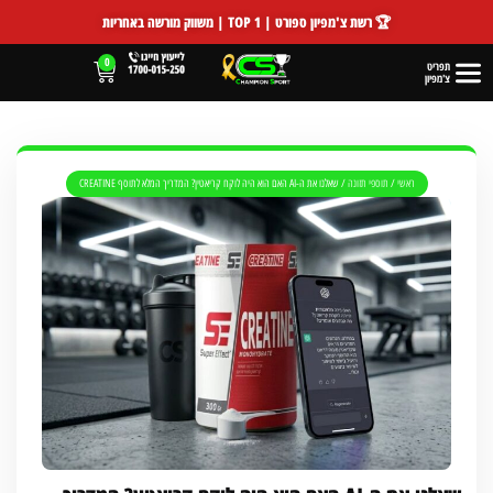
🏆 רשת צ'מפיון ספורט | TOP 1 | משווק מורשה באחריות
0
תפריט
צ'מפיון
ראשי
/
תוספי תזונה
/
שאלנו את ה-AI האם הוא היה לוקח קריאטין? המדריך המלא לתוסף CREATINE