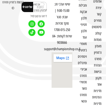
אודותינו
קבוצת
צ'מפיון ספורט
שישי וערבי חג:
אני מאשר
וחבילות
שליחה
יצירת
©
לצ'מפיון ספורט לשלוח
9:00-15:00 |
אבקות
קשר
לי דיוור ופרסום למייל
שבת: סגור
חלבון
מחירים
מוקד מכירות:
חטיפי
סיטונאים
1700-015-250
חלבון
קטלוג
שירות לקוחות: 04-
ועוד
מוסדות
9030666
משפרי
מועדון
support@championshop.co.il
ביצועים
צ'מפיון
ויטמינים
ספורט
ומינרלים
הצהרת
אביזרי
נגישות
ספורט
תקנון
מכשירי
אתר
כושר
מדיניות
ספורט
הפרטיות
ופנאי
מדיניות