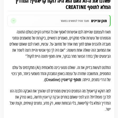
שאלנו את ה-AI האם הוא היה לוקח קריאטין? המדריך
המלא לתוסף CREATINE
תוכן עניינים
מעבר מהיר לנושאים במאמר
תארו לעצמכם שהייתה לכם אפשרות לאסוף את כל המידע הקיים בעולם התזונה
והספורט של עשרות אלפי מחקרים, מאמרים רפואיים, ביקורות של מתאמנים ונתוני
מעבדה ולהכניס אותם לתוך מוח אחד של מחשב-על. עכשיו, תארו לכם שאתם שואלים
את המחשב הזה שאלה אחת פשוטה: "אם היה לך גוף אנושי והיית רוצה לשפר את
הביצועים שלך בחדר הכושר מחר בבוקר, איזה תוסף תזונה היית לוקח?"
החלטנו לעשות בדיוק את זה. שאלנו מנועי בינה מלאכותית (AI) מתקדמים על עולם
התוספים, והתשובה שחזרה על עצמה באופן המובהק והחד משמעי ביותר, תוך גיבוי
תוסף
קריאטין (Creatine
)
של הררי נתונים, הייתה:
.
למה דווקא קריאטין? מה הנתונים היבשים מספרים לנו שהופך את האבקה הלבנה הזו
לכל כך פופולרית? רגע לפני שאתם בוחרים
אבקת קריאטין
חדשה, בואו נפרק את
המדריך המלא בלי קלישאות, בלי הבטחות שווא, רק מדע, נתונים קשיחים, וקצת שכל
ישר.