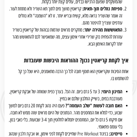
שהמשקלים שפעם הרגישו כבדים, עולים קצת יותר בקלות.
ספיחת נוזלים תוך-תאית:
קריאטין מושך מים לתוך תא השריר ולא מתחת לעור.
זה אומר שהשריר נראה מלא, קשיח ובריא יותר. זו לא "השמנה" ולא נוזלים
עודפים שצריך להיפטר מהם.
התאוששות מהירה יותר:
מחקרים מראים שרמות גבוהות של קריאטין בשריר
עוזרות להפחית נזק שרירי אחרי אימון עצים, מה שמאפשר לכם להתאושש מהר
יותר לקראת האימון הבא.
איך לקחת קריאטין נכון? ההוראות היבשות שעובדות
אחת הסיבות שקריאטין הוא תוסף חובה לכל כך הרבה מתאמנים, היא שכל כך קל
להשתמש בו.
המינון היומי:
3 עד 5 גרם ביום. זה הכל. בערך כפית שטוחה של אבקת קריאטין,
מעורבבת במים, בשייק החלבון שלכם או במיץ.
האם חובה לעשות "שלב העמסה"?
פעם היה נהוג לקחת 20 גרם ביום למשך
שבוע, כדי למלא את המחסנים מהר. הנתונים של היום מראים שזה ממש לא חובה.
אם תיקחו 5 גרם כל יום, המחסנים יתמלאו לחלוטין תוך 3-4 שבועות. בלי כאבי בטן,
בלי עומס פתאומי.
טיימינג:
בניגוד
Pre Workout
שחייבים לקחת לפני אימון, או
אבקת חלבון
שנהוג