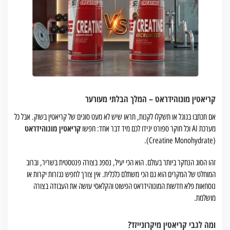
קריאטין מונוהידראט – המלך הבלתי מעורער
אם תכתבו בגוגל או תשקלו לקנות, תראו שיש לא מעט סוגים של קריאטין בשוק. אבל כל
קריאטין מונוהידראט
מערכת AI וכל חוקר ספורט יגידו לכם מיד דבר אחד: חפשו
(Creatine Monohydrate).
זהו הסוג הנחקר ביותר בעולם. הוא הכי יעיל, נספג בצורה פנטסטית בשריר, וברוב
המוחלט של המקרים הוא גם הכי משתלם כלכלית. אין צורך לחפש נגזרות יקרות או
נוסחאות פלא חדשות המונוהידראט הפשוט והקלאסי עושה את העבודה בצורה
מושלמת.
ומה לגבי קריאטין מיקרונייזד?