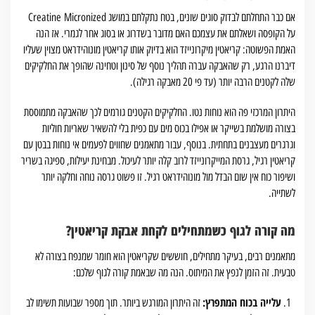
אם כבר התחלתם לבדוק סוגים שונים, בטח נתקלתם במושג Creatine Micronized
על הקופסה ושאלתם את עצמכם האם מדובר בשדרוג או בסוג אחר לגמרי. אז הנה
האמת הפשוטה: קריאטין מיקרונייזד הוא בדיוק אותו קריאטין מונוהידראט מצוין שעליו
דיברנו הרגע, רק שהאבקה עברה תהליך נוסף של סינון וטחינה שהופך את החלקיקים
שלה לקטנים הרבה יותר (עד פי 20 מאבקה רגילה).
היתרון המרכזי פה הוא נוחות נטו. החלקיקים הקטנים גורמים לכך שהאבקה מתמוססת
בצורה מושלמת בשייקר או אפילו בכוס מים עם כפית בלי להשאיר שאריות חוליות
וגרגרים מעצבנים בתחתית. בנוסף, עבור מתאמנים שחווים לפעמים אי נוחות בבטן עם
קריאטין רגיל, גרסת המייקרונייזד לרוב קלה יותר לעיכול. מבחינת יעילות, ספיגה בשריר
ושיפור כוח אין שום הבדל מול מונוהידראט רגיל. זו פשוט גרסה נוחה וחלקה יותר
לשתייה.
מה קורה לגוף כשמתחילים לקחת אבקת קריאטין?
מתאמנים רבים, בעיקר מתחילים, חוששים שקריאטין הוא חומר שמנפח בצורה לא
טבעית. זה הזמן לנפץ את המיתוס. הנה מה שבאמת קורה לגוף שלכם:
עלייה בכוח המתפרץ:
זה היתרון המורגש ביותר. תוך מספר שבועות תשימו לב