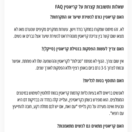
שאלות ותשובות קצרות על קריאטין FAQ
האם קריאטין גורם לנשירת שיער או התקרחות?
לא. זהו מיתוס שמקורו במחקר בודד וישן. עשרות מחקרים מקיפים שנערכו מאז לא
מצאו שום קשר בין צריכת קריאטין מונוהידראט לנשירת שיער אצל גברים או נשים.
האם צריך לעשות הפסקות בנטילת קריאטין (סייקל)?
אין שום צורך. הגוף לא מפתח "סבילות" לקריאטין וההשפעה שלו לא פוחתת. אפשר
ובטוח לצרוך 3-5 גרם ביום באופן רציף וללא הפסקות לאורך שנים.
האם התוסף בטוח לכליות?
לאנשים בריאים ללא בעיות כליות קודמות קריאטין בטוח לחלוטין לשימוש במינונים
המומלצים. הוא מופרש בשתן כקריאטינין, ועלייה קלה במדד זה בבדיקות דם היא
טבעית ואינה מעידה על נזק כלייתי *עם זאת, אם יש לכם מחלת רקע, חובה להתייעץ
עם רופא*.
האם קריאטין מתאים גם לנשים מתאמנות?