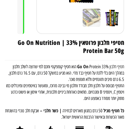
חטיפי חלבון פרוטאין 33% | Go On Nutrition
Protein Bar 50g
Go On
חטיף חלבון
Protein 33% הוא חטיף קומפקטי וחכם למי שרוצה לשלב חלבון
במהלך היום בלי ללכת על חטיף כבד מדי. הוא מגיע במשקל 50 גרם, עם 16.5 גרם חלבון,
6.5 גרם סיבים תזונתיים וללא תוספת סוכר.
החטיף מבוסס על חלבון חלב מבודד וחלבון מי גבינה מרוכז, ומועשר בוויטמינים ומינרלים כמו
ויטמין C, ויטמיני B ומגנזיום. מתאים כארוחת ביניים חלבונית, אחרי אימון או פשוט כרגע
מתוק יותר מסודר באמצע היום.
כל חטיף מכיל
| כשר חלבי –
50 גרם במגוון מארזים לבחירה
אבקת חלב נוכרי בהשגחת
מאור הכשרות ובאישור הרבנות הראשית ישראל.