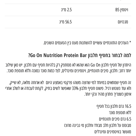
ויטמין B5
2.5 מ״ג
מגנזיום
56.5 מ״ג
* הערכים התזונתיים עשויים להשתנות מעט בין הטעמים השונים.
למה לבחור בחטיף חלבון Go On Nutrition Protein Bar?
היתרון של חטיף חלבון Go On הוא שהוא לא מסתפק רק בלהיות חטיף עם חלבון. יש כאן שילוב
יותר רחב: חלבון, סיבים תזונתיים, ויטמינים ומינרלים, לצד כמות סוכר נמוכה וללא תוספת סוכר.
זה חטיף שמתאים במיוחד למי שרוצה משהו פרקטי באמצע היום לא ארוחה מלאה, לא שייק,
ולא עוד נשנוש רגיל. פשוט חטיף חלבון 33% שאפשר לשים בתיק, לקחת לעבודה או לשלב אחרי
אימון כשצריך פתרון מהיר ונקי יותר.
16.5 גרם חלבון בכל חטיף
ללא תוספת סוכר
6.5 גרם סיבים תזונתיים
מבוסס על חלבון חלב מבודד וחלבון מי גבינה מרוכז
מועשר בוויטמינים ומינרלים