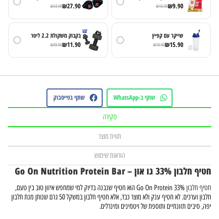
₪
27.90
₪
9.90
₪
34.90
₪
10.90
שייקר עם קפיץ
בקבוק משקולת 2.2 ליטר
₪
11.90
₪
15.90
₪
49.90
₪
19.90
שתף ב-WhatsApp
שתף בפייסבוק
סקירה
תווית מוצר
הוראות שימוש
חטיף חלבון 33% גו און – Go On Nutrition Protein Bar
חטיף חלבון
Go On Protein 33% הוא חטיף שנבנה בדיוק למי שמחפש איזון טוב בין טעם,
חלבון וערכים. לא חטיף ענק ולא מוצר כבד, אלא חטיף חלבון במשקל 50 גרם שנותן מנת חלבון
יפה, סיבים תזונתיים ותוספת של ויטמינים ומינרלים.