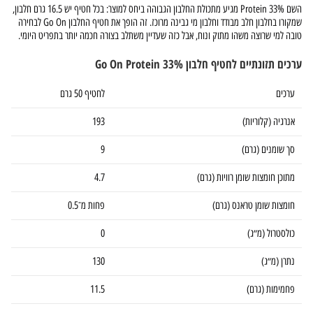
השם Protein 33% מגיע מתכולת החלבון הגבוהה ביחס למוצר: בכל חטיף יש 16.5 גרם חלבון,
שמקורו בחלבון חלב מבודד וחלבון מי גבינה מרוכז. זה הופך את חטיף החלבון Go On לבחירה
טובה למי שרוצה משהו מתוק ונוח, אבל כזה שעדיין משתלב בצורה חכמה יותר בתפריט היומי.
ערכים תזונתיים לחטיף חלבון Go On Protein 33%
ערכים
לחטיף 50 גרם
אנרגיה (קלוריות)
193
סך שומנים (גרם)
9
מתוכן חומצות שומן רוויות (גרם)
4.7
חומצות שומן טראנס (גרם)
פחות מ־0.5
כולסטרול (מ״ג)
0
נתרן (מ״ג)
130
פחמימות (גרם)
11.5