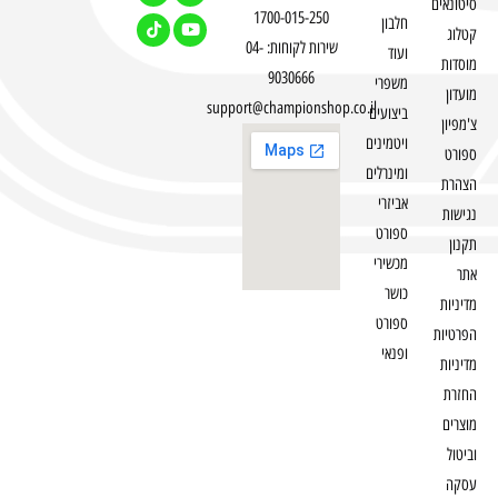
סיטונאים
1700-015-250
חלבון
קטלוג
שירות לקוחות: 04-
ועוד
מוסדות
9030666
משפרי
מועדון
support@championshop.co.il
ביצועים
צ'מפיון
ויטמינים
ספורט
ומינרלים
הצהרת
אביזרי
נגישות
ספורט
תקנון
מכשירי
אתר
כושר
מדיניות
ספורט
הפרטיות
ופנאי
מדיניות
החזרת
מוצרים
וביטול
עסקה