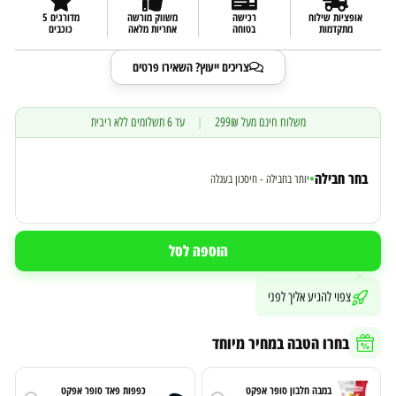
אופציות שילוח
רכישה
משווק מורשה
מדורגים 5
מתקדמות
בטוחה
אחריות מלאה
כוכבים
צריכים ייעוץ? השאירו פרטים
משלוח חינם מעל 299₪
|
עד 6 תשלומים ללא ריבית
בחר חבילה
•
יותר בחבילה - חיסכון בעגלה
הוספה לסל
צפוי להגיע אליך לפני
בחרו הטבה במחיר מיוחד
במבה חלבון סופר אפקט
כפפות פאד סופר אפקט