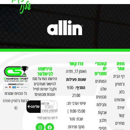
מפת
קטגורי
צרו קשר
אתר
ית
הירשמו
האומן 17, חדרה
מוצרים
לניוזלטר
דף הבית
שעות פעילות
הירשמו כעת על מנת
המותגים
צ'מפיון
להישאר מעודכנים
הסניף:
9:00-
שלנו
ולקבל ישירות למייל
בלוג
כל הזכויות שמורות
הטבות ומבצעים!
21:00
מבצעים
אודותינו
קבוצת
צ'מפיון ספורט
שישי וערבי חג:
אני מאשר
וחבילות
שליחה
יצירת
©
לצ'מפיון ספורט לשלוח
9:00-15:00 |
אבקות
קשר
לי דיוור ופרסום למייל
שבת: סגור
חלבון
מחירים
מוקד מכירות:
חטיפי