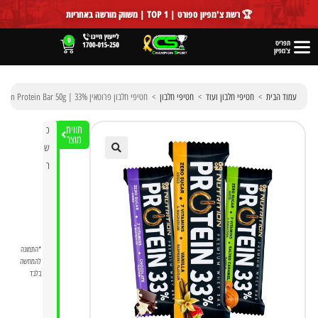
לתוכן
🏆 רשת צ'מפיון ספורט | TOP 1 | משווק מורשה באחריות
0
תפריט
צ'מפיון
עמוד הבית
>
חטיפי חלבון ועוד
>
חטיפי חלבון
>
חטיפי חלבון פרוטאין 33% | Go On Nutrition Protein Bar 50g
תווית
כ
מוצר
ש
ר
🔍
*התמונה
להמחשה
בלבד