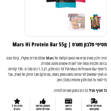
חטיפי חלבון מארס | Mars Hi Protein Bar 55g
Mars
חטיף חלבון
מארס מביא את הטעם הקלאסי של
שכולם מכירים שוקולד, קרמל ונוגט
בגרסה חלבונית ונוחה יותר לשגרת אימונים ותזונה מסודרת.
כל חטיף Mars Hi Protein Bar מכיל 18 גרם חלבון, רק 1.3 גרם סוכר וכ- 196 קלוריות.
זה חטיף שמתאים למי שרוצה משהו מתוק באמת, עם מרקם מוכר ופינוק של מארס, אבל
בלי לוותר על מנת חלבון איכותית במהלך היום.
כל חטיף מכיל
55 גרם במגוון מארזים לבחירה
אופציות שילוח
רכישה
משווק מורשה
מדורגים 5
מתקדמות
בטוחה
אחריות מלאה
כוכבים