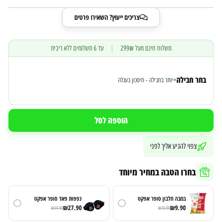
צריכים ייעוץ? השאירו פרטים
משלוח חינם מעל 299₪
|
עד 6 תשלומים ללא ריבית
בחר חבילה
•
יותר בחבילה - חיסכון בעגלה
הוספה לסל
צפוי להגיע אליך לפני
בחרו הטבה במחיר מיוחד
במבה חלבון סופר אפקט
כפפות פאד סופר אפקט
₪
27.90
₪
9.90
₪
34.90
₪
10.90