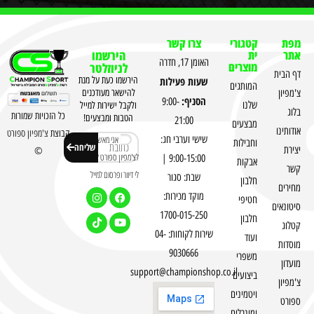
מפת
קטגורי
צרו קשר
אתר
ית
הירשמו
האומן 17, חדרה
מוצרים
לניוזלטר
דף הבית
שעות פעילות
הירשמו כעת על מנת
המותגים
צ'מפיון
להישאר מעודכנים
הסניף:
9:00-
שלנו
ולקבל ישירות למייל
בלוג
כל הזכויות שמורות
הטבות ומבצעים!
21:00
מבצעים
אודותינו
קבוצת
צ'מפיון ספורט
שישי וערבי חג:
אני מאשר
וחבילות
שליחה
יצירת
©
לצ'מפיון ספורט לשלוח
9:00-15:00 |
אבקות
קשר
לי דיוור ופרסום למייל
שבת: סגור
חלבון
מחירים
מוקד מכירות:
חטיפי
סיטונאים
1700-015-250
חלבון
קטלוג
שירות לקוחות: 04-
ועוד
מוסדות
9030666
משפרי
מועדון
support@championshop.co.il
ביצועים
צ'מפיון
ויטמינים
ספורט
ומינרלים