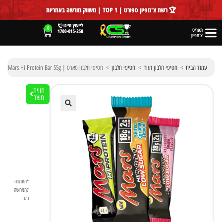
לתוכן
🏆 רשת צ'מפיון ספורט | TOP 1 | משווק מורשה באחריות
0
תפריט
צ'מפיון
עמוד הבית
>
חטיפי חלבון ועוד
>
חטיפי חלבון
>
חטיפי חלבון מארס | Mars Hi Protein Bar 55g
תווית
מוצר
🔍
*התמונה
להמחשה
בלבד