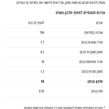
מעולה לרגעים שבהם בא משהו מתוק, אבל רוצים להישאר יותר בשליטה על הערכים.
ערכים תזונתיים לחטיף חלבון מארס
ערכים
לחטיף 55 גרם
אנרגיה (קלוריות)
196
סה״כ שומנים (גרם)
7.7
מתוכן שומן רווי (גרם)
4.3
סה״כ פחמימות (גרם)
18
מתוכן סוכרים (גרם)
1.3
חלבון (גרם)
18
מלח (גרם)
0.39
* הערכים התזונתיים עשויים להשתנות מעט בין הטעמים והגרסאות השונות.