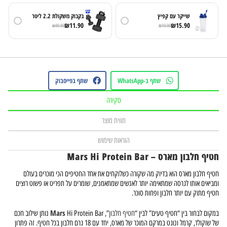
שייקר עם קפיץ
בקבוק משקולת 2.2 ליטר
₪
11.90
₪
15.90
₪
49.90
₪
19.90
שתף ב-WhatsApp
שתף בפייסבוק
סקירה
תווית מוצר
הוראות שימוש
חטיף חלבון מארס – Mars Hi Protein Bar
חטיף חלבון מארס הוא בדיוק מה שקורה כשלוקחים את אחד החטיפים הכי מוכרים בעולם
ומביאים אותו לגרסה שמתאימה יותר לאנשים שמתאמנים, שומרים על תפריט או פשוט רוצים
חטיף מתוק עם יותר חלבון ופחות סוכר.
Mars
במקום לבחור בין “חטיף טעים” לבין “
חטיף חלבון
”,
Hi Protein Bar נותן שילוב חכם
של שוקולד, קרמל ונוגט במרקם המוכר של מארס, יחד עם 18 גרם חלבון בכל חטיף. זה פתרון