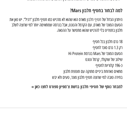
למה לבחור בחטיף חלבון Mars?
היתרון הגדול של
חטיף חלבון
מארס הוא שהוא לא מרגיש כמו חטיף חלבון “רגיל”. יש כאן את
הטעם המוכר של מארס, עם הקרמל והנוגט, אבל בגרסה שמתאימה יותר למי שרוצה לשלב
חלבון בתפריט בלי להרגיש שהוא מתפשר על ההנאה.
18 גרם חלבון בכל חטיף
רק 1.3 גרם סוכר לחטיף
הטעם המוכר של Mars בגרסת Hi Protein
שילוב של שוקולד, קרמל ונוגט
כ-196 קלוריות לחטיף
מתאים כארוחת ביניים מתוקה עם תוספת חלבון
בחירה טובה למי שרוצה חטיף חלבון מוכר, טעים ולא יבש
למבחר נוסף של חטיפי חלבון ברשת צ'מפיון ספורט לחצו כאן »