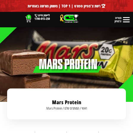
לתוכן
🏆 רשת צ'מפיון ספורט | TOP 1 | משווק מורשה באחריות
0
תפריט
צ'מפיון
Mars Protein
ראשי
/
המותגים שלנו
/
Mars Protein