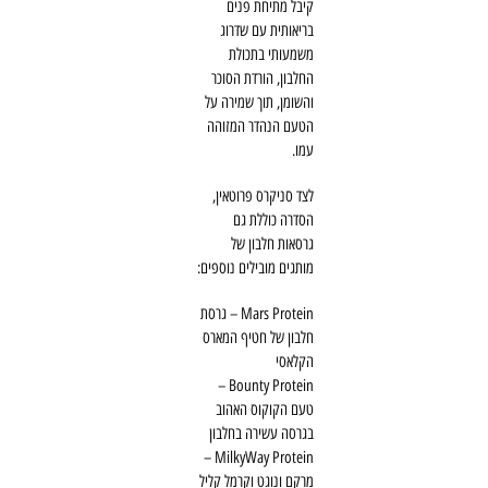
קיבל מתיחת פנים
בריאותית עם שדרוג
משמעותי בתכולת
החלבון, הורדת הסוכר
והשומן, תוך שמירה על
הטעם הנהדר המזוהה
עמו.
לצד סניקרס פרוטאין,
הסדרה כוללת גם
גרסאות חלבון של
מותגים מובילים נוספים:
Mars Protein – גרסת
חלבון של חטיף המארס
הקלאסי
Bounty Protein –
טעם הקוקוס האהוב
בגרסה עשירה בחלבון
MilkyWay Protein –
מרקם ונוגט וקרמל קליל