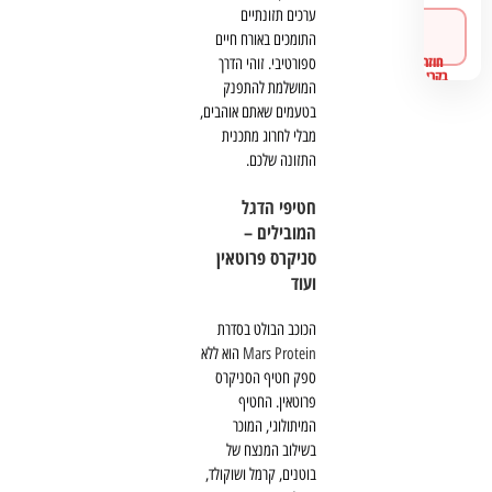
ערכים תזונתיים
לפרטים
התומכים באורח חיים
ורכישה
ספורטיבי. זוהי הדרך
המושלמת להתפנק
בטעמים שאתם אוהבים,
מבלי לחרוג מתכנית
התזונה שלכם.
חטיפי הדגל
המובילים –
סניקרס פרוטאין
ועוד
הכוכב הבולט בסדרת
Mars Protein
הוא ללא
ספק חטיף הסניקרס
פרוטאין. החטיף
המיתולוגי, המוכר
בשילוב המנצח של
בוטנים, קרמל ושוקולד,