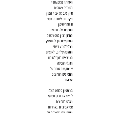
הפחתה משמעותית
בסוכרים פשוטים
איזון טוב של אבות המזון
מקור נוח לאנרגיה לפני
או אחרי אימון
חטיפים אלה מהווים
פתרון מצוין לספורטאים
המחפשים דרך להתפנק
מבלי לפגוע ביעדי
התזונה שלהם, ולאנשים
הנמצאים בדרך לשיפור
הרגלי האכילה
שמתקשים לוותר על
החטיפים האהובים
עליהם.
בצ'מפיון ספורט תוכלו
למצוא את מגוון חטיפי
מארס במחירים
אטרקטיביים ובאחריות
מלאה. אנו מקפידים על