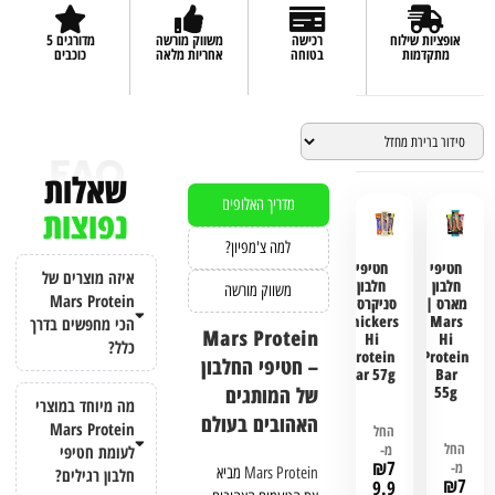
אופציות שילוח
רכישה
משווק מורשה
מדורגים 5
מתקדמות
בטוחה
אחריות מלאה
כוכבים
שאלות
מדריך האלופים
נפוצות
למה צ'מפיון?
חטיפי
חטיפי
איזה מוצרים של
חלבון
חלבון
משווק מורשה
Mars Protein
מארס |
סניקרס |
Snickers
Mars
הכי מחפשים בדרך
Mars Protein
Hi
Hi
כלל?
Protein
Protein
– חטיפי החלבון
Bar 57g
Bar
של המותגים
55g
מה מיוחד במוצרי
האהובים בעולם
Mars Protein
החל
החל
מ-
לעומת חטיפי
₪
7
מ-
Mars Protein
מביא
חלבון רגילים?
₪
7
9.9