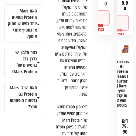
את הטעמים האהובים
9.9
0
של חטיפי השוקולד
0
האם Mars
המפורסמים בעולם
לפרטים
Protein מתאים
לפרטים
ורכישה
בגרסאות עתירות חלבון,
יותר כנשנוש מתוק
ורכישה
המיועדות לספורטאים
או כחטיף אחרי
ומתאמנים. מותג Mars
אימון?
העולמי, הידוע בחטיפי
השוקולד האייקוניים
כמה חלבון יש
שלו, פיתח סדרת מוצרים
בדרך כלל
ייחודית המשלבת את
Snickers
בחטיפים של
Hi
הטעמים המוכרים
Protein
Mars Protein?
והאהובים עם תכולת
Peanut
Butter
חלבון גבוהה – לחוויית
Bars|
האם יש ל- Mars
אכילה מפנקת אך
חטיף
Protein גם
מזינה.
סניקרס
גרסאות מופחתות
חמאת
בוטנים
סוכר?
בצ'מפיון ספורט תמצאו
את מגוון חטיפי החלבון
₪
1
של Mars Protein,
79.
המשלבים באופן מושלם
90
הנאה קולינרית עם