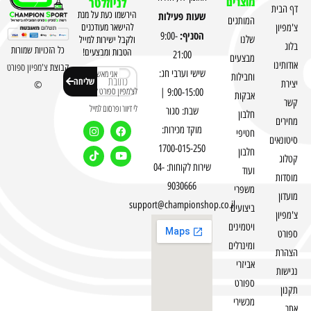
מוצרים
לניוזלטר
דף הבית
שעות פעילות
הירשמו כעת על מנת
המותגים
צ'מפיון
להישאר מעודכנים
הסניף:
9:00-
שלנו
ולקבל ישירות למייל
בלוג
כל הזכויות שמורות
הטבות ומבצעים!
21:00
מבצעים
אודותינו
קבוצת
צ'מפיון ספורט
שישי וערבי חג:
אני מאשר
וחבילות
שליחה
יצירת
©
לצ'מפיון ספורט לשלוח
9:00-15:00 |
אבקות
קשר
לי דיוור ופרסום למייל
שבת: סגור
חלבון
מחירים
מוקד מכירות:
חטיפי
סיטונאים
1700-015-250
חלבון
קטלוג
שירות לקוחות: 04-
ועוד
מוסדות
9030666
משפרי
מועדון
support@championshop.co.il
ביצועים
צ'מפיון
ויטמינים
ספורט
ומינרלים
הצהרת
אביזרי
נגישות
ספורט
תקנון
מכשירי
אתר