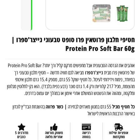
חטיפי חלבון פרוטאין פרו סופט טבעוני נייצר'ספרו |
Protein Pro Soft Bar 60g
אוהבים את הגרסה הטבעונית אבל מחפשים מרקם קליל ורך יותר? Protein Pro Soft Bar
נייצ'רספרו
של פרוטאין פרו מבית
מביאה לכם חוויה חדשה – חטיף חלבון טבעוני רך
במיוחד, נימוח וידידותי לעיכול. כל חטיף שוקל 55 גרם, מספק 15.4 גרם חלבון איכותי
מהצומח, מכיל 217 קלוריות ורק 1.4 גרם סוכר (רבע כפית בלבד!). הוא נקי לחלוטין מגלוטן
ומלקטוז, ומהווה את הנשנוש המושלם אחרי אימון או במהלך יום עמוס בדרכים.
כל חטיף מכיל
| כשר פרווה
55 גרם במגוון מארזים לבחירה
בהשגחת הבד"ץ לונדון
באישור הרבנות הראשית לישראל
אופציות שילוח
רכישה
משווק מורשה
מדורגים 5
מתקדמות
בטוחה
אחריות מלאה
כוכבים