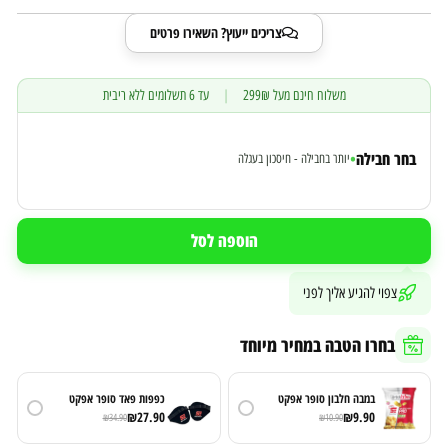
צריכים ייעוץ? השאירו פרטים
משלוח חינם מעל 299₪
|
עד 6 תשלומים ללא ריבית
בחר חבילה
•
יותר בחבילה - חיסכון בעגלה
הוספה לסל
צפוי להגיע אליך לפני
בחרו הטבה במחיר מיוחד
במבה חלבון סופר אפקט
כפפות פאד סופר אפקט
₪
27.90
₪
9.90
₪
34.90
₪
10.90