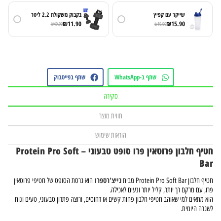
שייקר עם קפיץ
בקבוק משקולת 2.2 ליטר
₪
11.90
₪
15.90
₪
49.90
₪
19.90
שתף ב-WhatsApp
שתף בפייסבוק
סקירה
תווית מוצר
הוראות שימוש
חטיף חלבון פרוטאין פרו סופט טבעוני – Protein Pro Soft
Bar
נייצ'רספרו
חטיף חלבון Protein Pro Soft Bar מבית
הוא גרסת הסופט של חטיפי פרוטאין
פרו, עם מרקם רך יותר, קליל יותר ונעים לאכילה.
הוא מתאים למי שאוהב חטיפי חלבון פחות קשים או דחוסים, ורוצה פתרון טבעוני, טעים ונוח
לשגרה היומית.