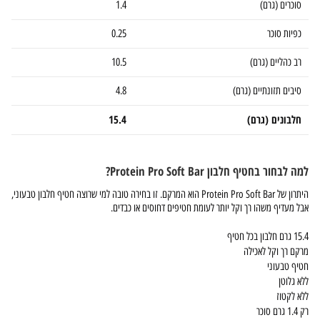
סוכרים (גרם)
1.4
כפיות סוכר
0.25
רב כהליים (גרם)
10.5
סיבים תזונתיים (גרם)
4.8
חלבונים (גרם)
15.4
למה לבחור בחטיף חלבון Protein Pro Soft Bar?
היתרון של Protein Pro Soft Bar הוא המרקם. זו בחירה טובה למי שרוצה חטיף חלבון טבעוני,
אבל מעדיף משהו רך וקל יותר לעומת חטיפים דחוסים או כבדים.
15.4 גרם חלבון בכל חטיף
מרקם רך וקל לאכילה
חטיף טבעוני
ללא גלוטן
ללא לקטוז
רק 1.4 גרם סוכר