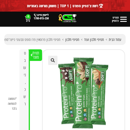
לתוכן
🏆 רשת צ'מפיון ספורט | TOP 1 | משווק מורשה באחריות
0
תפריט
צ'מפיון
עמוד הבית
>
חטיפי חלבון ועוד
>
חטיפי חלבון
>
חטיפי חלבון פרוטאין פרו סופט טבעוני נייצר'ספרו | rotein Pro Soft Bar 60g
תווית
ט
מוצר
ב
עו
🔍
ני
,
כ
ש
*התמונה
ר
להמחשה
בלבד