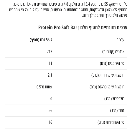
כל חטיף שוקל 55 גרם ומכיל 15.4 גרם חלבון, 4.8 גרם סיבים תזונתיים ורק 1.4 גרם סוכר.
החטיף ללא גלוטן וללא לקטוז, ומתאים למתאמנים, טבעונים, אנשים עסוקים וכל מי שמחפש
נשנוש חלבוני רך יותר במהלך היום.
ערכים תזונתיים לחטיף חלבון Protein Pro Soft Bar
ערכים
ל-55 גרם (חטיף)
אנרגיה (קלוריות)
217
סך השומנים (גרם)
11
חומצות שומן רוויות (גרם)
2.1
חומצות שומן טראנס (גרם)
פחות מ־0.5
כולסטרול (מ״ג)
0
נתרן (מ״ג)
56
סך הפחמימות (גרם)
16