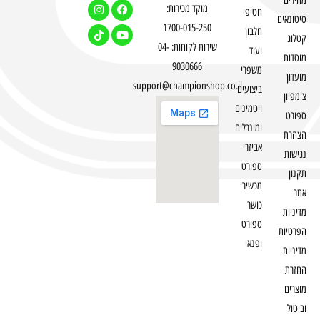
מוקד מכירות:
חטיפי
סיטונאים
1700-015-250
חלבון
קטלוג
שירות לקוחות: 04-
ועוד
מוסדות
9030666
משפרי
מועדון
support@championshop.co.il
ביצועים
צ'מפיון
ויטמינים
ספורט
ומינרלים
הצהרת
אביזרי
נגישות
ספורט
תקנון
מכשירי
אתר
כושר
מדיניות
ספורט
הפרטיות
ופנאי
מדיניות
החזרת
מוצרים
וביטול