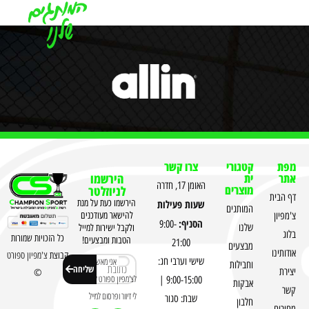
מפת
קטגורי
צרו קשר
אתר
ית
הירשמו
האומן 17, חדרה
מוצרים
לניוזלטר
דף הבית
שעות פעילות
הירשמו כעת על מנת
המותגים
צ'מפיון
להישאר מעודכנים
הסניף:
9:00-
שלנו
ולקבל ישירות למייל
בלוג
כל הזכויות שמורות
הטבות ומבצעים!
21:00
מבצעים
אודותינו
קבוצת
צ'מפיון ספורט
שישי וערבי חג:
אני מאשר
וחבילות
שליחה
יצירת
©
לצ'מפיון ספורט לשלוח
9:00-15:00 |
אבקות
קשר
לי דיוור ופרסום למייל
שבת: סגור
חלבון
מחירים