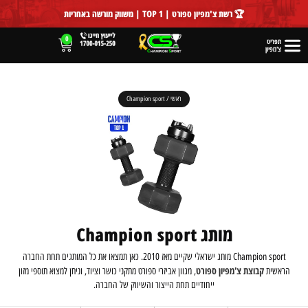
לתוכן
🏆 רשת צ'מפיון ספורט | TOP 1 | משווק מורשה באחריות
0
תפריט
צ'מפיון
ראשי
/
Champion sport
מותג Champion sport
Champion sport מותג ישראלי שקיים מאז 2010. כאן תמצאו את כל המותגים תחת החברה
קבוצת צ'מפיון ספורט
הראשית
, מגוון אביזרי ספורט מתקני כושר וציוד, וניתן למצוא תוספי מזון
ייחודיים תחת הייצור והשיווק של החברה.