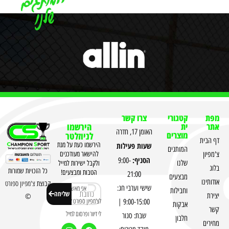
מפת
קטגורי
צרו קשר
אתר
ית
הירשמו
האומן 17, חדרה
מוצרים
לניוזלטר
דף הבית
שעות פעילות
הירשמו כעת על מנת
המותגים
צ'מפיון
להישאר מעודכנים
הסניף:
9:00-
שלנו
ולקבל ישירות למייל
בלוג
כל הזכויות שמורות
הטבות ומבצעים!
21:00
מבצעים
אודותינו
קבוצת
צ'מפיון ספורט
שישי וערבי חג:
אני מאשר
וחבילות
שליחה
יצירת
©
לצ'מפיון ספורט לשלוח
9:00-15:00 |
אבקות
קשר
לי דיוור ופרסום למייל
שבת: סגור
חלבון
מחירים