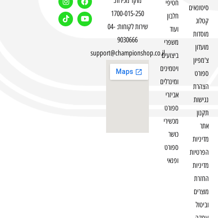
מוקד מכירות:
חטיפי
סיטונאים
1700-015-250
חלבון
קטלוג
שירות לקוחות: 04-
ועוד
מוסדות
9030666
משפרי
מועדון
support@championshop.co.il
ביצועים
צ'מפיון
ויטמינים
ספורט
ומינרלים
הצהרת
אביזרי
נגישות
ספורט
תקנון
מכשירי
אתר
כושר
מדיניות
ספורט
הפרטיות
ופנאי
מדיניות
החזרת
מוצרים
וביטול