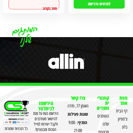
לפרטים ורכישה
לפרטים ורכישה
מפת
קטגורי
צרו קשר
אתר
ית
הירשמו
האומן 17, חדרה
מוצרים
לניוזלטר
דף הבית
שעות פעילות
הירשמו כעת על מנת
המותגים
צ'מפיון
להישאר מעודכנים
הסניף:
9:00-
שלנו
ולקבל ישירות למייל
בלוג
כל הזכויות שמורות
הטבות ומבצעים!
21:00
מבצעים