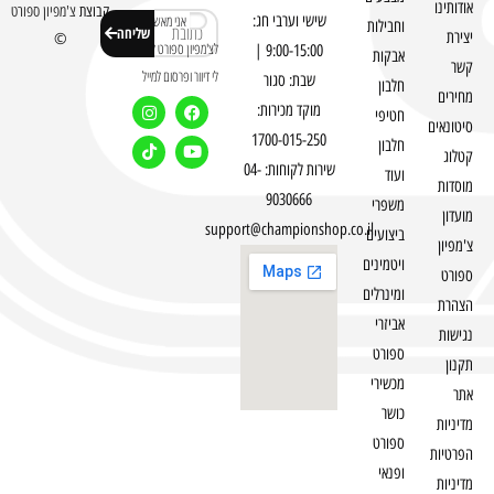
אודותינו
קבוצת
צ'מפיון ספורט
שישי וערבי חג:
אני מאשר
וחבילות
שליחה
יצירת
©
לצ'מפיון ספורט לשלוח
9:00-15:00 |
אבקות
קשר
לי דיוור ופרסום למייל
שבת: סגור
חלבון
מחירים
מוקד מכירות:
חטיפי
סיטונאים
1700-015-250
חלבון
קטלוג
שירות לקוחות: 04-
ועוד
מוסדות
9030666
משפרי
מועדון
support@championshop.co.il
ביצועים
צ'מפיון
ויטמינים
ספורט
ומינרלים
הצהרת
אביזרי
נגישות
ספורט
תקנון
מכשירי
אתר
כושר
מדיניות
ספורט
הפרטיות
ופנאי
מדיניות