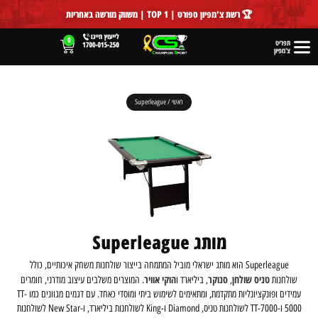
לתוכן
🏆 רשת צ'מפיון ספורט | TOP 1 | משווק מורשה באחריות
0
תפריט
צ'מפיון
ראשי
/
Superleague
מותג Superleague
Superleague הוא מותג ישראלי מוביל המתמחה בייצור שולחנות משחק איכותיים, כולל
טניס שולחן
סנוקר
הוקי אוויר
שולחנות
,
, ביליארד ו
. המוצרים משלבים עיצוב מודרני, חומרים
עמידים ופונקציונליות מתקדמת, ומתאימים לשימוש ביתי ומוסדי כאחד. עם דגמים מגוונים כמו TT-
5000 ו-TT-7000 לשולחנות טניס, Diamond ו-King לשולחנות ביליארד, ו-New Star לשולחנות