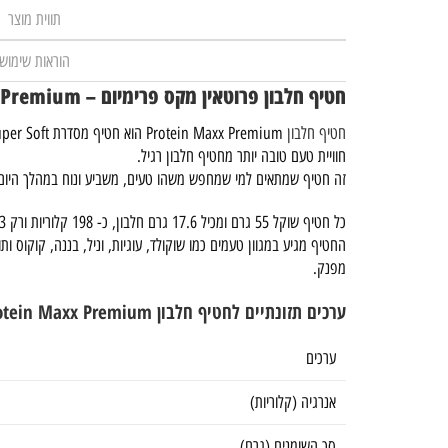
תווית מוצר
הוראות שימוש
חטיף חלבון פרוטאין מקס פרימיום – Protein Maxx Premium
חטיף חלבון
חוויית טעם טובה יותר מחטיף חלבון רגיל.
זה חטיף שמתאים למי שמחפש משהו טעים, משביע ונוח במהלך היום,
כל חטיף שוקל 55 גרם ומכיל 17.6 גרם חלבון, כ- 198 קלוריות ורק 1.3 גרם סוכר.
החטיף מגיע במגוון טעמים כמו שוקולד, עוגיות, וניל, בננה, קוקוס ותו
מפנק.
ערכים תזונתיים לחטיף חלבון Protein Maxx Premium
ערכים
אנרגיה (קלוריות)
סך השומנים (גרם)