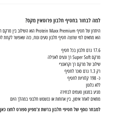
למה לבחור בחטיף חלבון פרוטאין מקס?
היתרון של חטיף Protein Maxx Premium הוא השילוב בין מרקם רך במיוחד, טעם מפנק וכמות חלבון טובה בכל חטיף.
הוא מתאים למי שרוצה חטיף חלבון טעים ונוח, כזה שאפשר לקחת לעבוד
17.6 גרם חלבון בכל חטיף
מרקם Super Soft רך ונעים לאכילה
שילוב של מרקם רך וקראנצ׳י
רק 1.3 גרם סוכר לחטיף
כ- 198 קלוריות לחטיף
ללא גלוטן
מגיע במגוון טעמים לבחירה
מתאים לאחר אימון, בין ארוחות או כנשנוש חלבוני במהלך היום
למבחר נוסף של חטיפי חלבון ברשת צ'מפיון ספורט לחצו כאן 