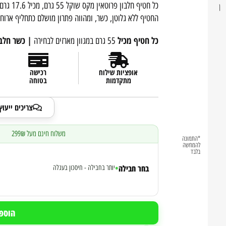
ן
החטיף ללא גלוטן, כשר, ומהווה פתרון מושלם כתחליף ארוחה
כל חטיף מכיל
| כשר חלב
55 גרם במגוון מארזים לבחירה
אופציות שילוח
רכישה
מתקדמות
בטוחה
צריכים ייעו
משלוח חינם מעל 299₪
|
*התמונה
להמחשה
בלבד
•
בחר חבילה
יותר בחבילה - חיסכון בעגלה
הוספ