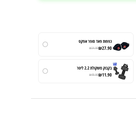
כפפות פאד סופר אפקט
₪
27.90
₪
34.90
בקבוק משקולת 2.2 ליטר
₪
11.90
₪
49.90