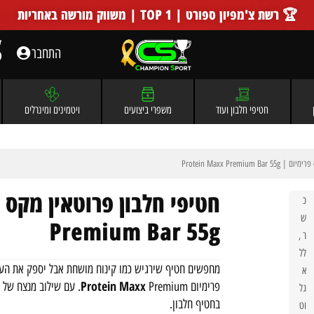
🏆 רשת צ'מפיון ספורט | TOP 1 | משווק מורשה באחריות
התחבר
חטיפי חלבון ועוד
משפרי ביצועים
ויטמינים ומינרלים
Protein Maxx Premiu
כ
ש
Premium Bar 55g
ר
,
לל
מחפשים חטיף שירגיש כמו קינוח מושחת אבל יספק את הער
א
Protein Maxx
פרימיום
Premium. עם שילוב מנצ
גל
בחטיף חלבון.
וט