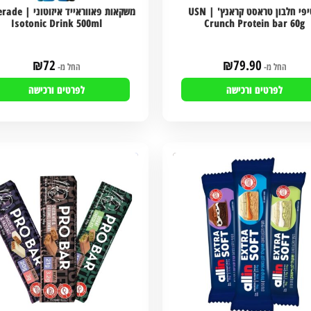
חטיפי חלבון טראסט קראנץ' | USN
משקאות פאווראייד א
Isotonic Drink 500ml
Crunch Protein bar 60g
₪
72
₪
79.90
החל מ-
החל מ-
לפרטים ורכישה
לפרטים ורכישה