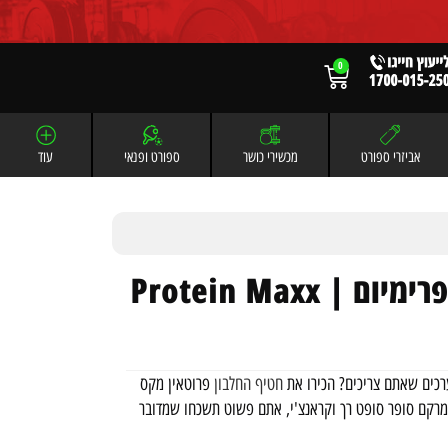
0
אביזרי ספורט
מכשירי כושר
ספורט ופנאי
עוד
חטיפי חלבון פרוטאין מקס פרימיום | Protein Maxx
כים שאתם צריכים? הכירו את
חטיף החלבון
פרוטאין מקס
ח של מרקם סופר סופט רך וקראנצ'י, אתם פשוט תשכחו שמדובר