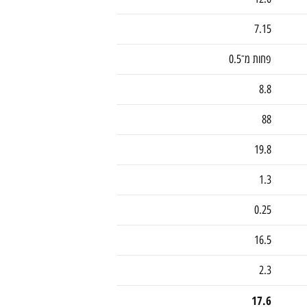
7.15
פחות מ־0.5
8.8
88
19.8
1.3
0.25
16.5
2.3
17.6