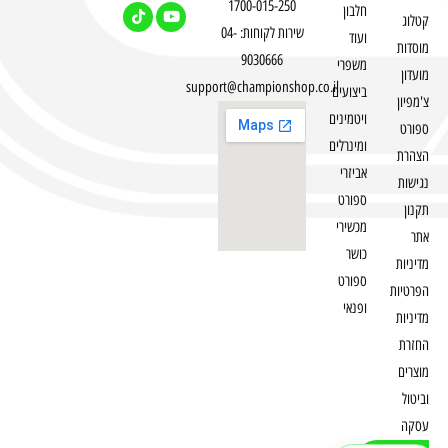
1700-015-250
חלבון
קטלוג
שירות לקוחות: 04-
ועוד
מוסדות
9030666
משפרי
מועדון
support@championshop.co.il
ביצועים
צ'מפיון
ויטמינים
ספורט
ומינרלים
הצהרת
אביזרי
נגישות
ספורט
תקנון
מכשירי
אתר
כושר
מדיניות
ספורט
הפרטיות
ופנאי
מדיניות
החזרת
מוצרים
וביטול
עסקה