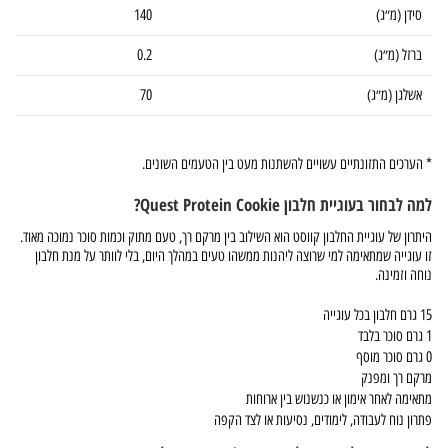
סידן (מ״ג)
140
ברזל (מ״ג)
0.2
אשלגן (מ״ג)
70
* הערכים התזונתיים עשויים להשתנות מעט בין הטעמים השונים.
למה לבחור בעוגיית חלבון Quest Protein Cookie?
היתרון של עוגיית החלבון קווסט הוא השילוב בין מרקם רך, טעם מתוק וכמות סוכר נמוכה מאוד.
זו עוגייה שמתאימה למי שרוצה ליהנות ממשהו טעים במהלך היום, בלי לוותר על מנת חלבון
נוחה וזמינה.
15 גרם חלבון בכל עוגייה
1 גרם סוכר בלבד
0 גרם סוכר מוסף
מרקם רך ומפנק
מתאימה לאחר אימון או כנשנוש בין ארוחות
פתרון נוח לעבודה, לימודים, נסיעות או לצד הקפה