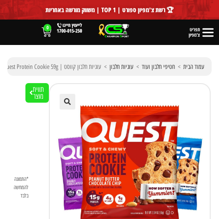
לתוכן
🏆 רשת צ'מפיון ספורט | TOP 1 | משווק מורשה באחריות
0
תפריט
צ'מפיון
עמוד הבית
>
חטיפי חלבון ועוד
>
עוגיות חלבון
>
עוגיות חלבון קווסט | Quest Protein Cookie 59g
תווית
מוצר
🔍
*התמונה
להמחשה
בלבד