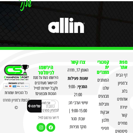
מפת
קטגורי
צרו קשר
אתר
ית
הירשמו
האומן 17, חדרה
מוצרים
לניוזלטר
דף הבית
שעות פעילות
הירשמו כעת על מנת
המותגים
צ'מפיון
להישאר מעודכנים
הסניף:
9:00-
שלנו
ולקבל ישירות למייל
בלוג
כל הזכויות שמורות
הטבות ומבצעים!
21:00
מבצעים
אודותינו
קבוצת
צ'מפיון ספורט
שישי וערבי חג:
אני מאשר
וחבילות
שליחה
יצירת
©
לצ'מפיון ספורט לשלוח
9:00-15:00 |
אבקות
קשר
לי דיוור ופרסום למייל
שבת: סגור
חלבון
מחירים
מוקד מכירות:
חטיפי
סיטונאים