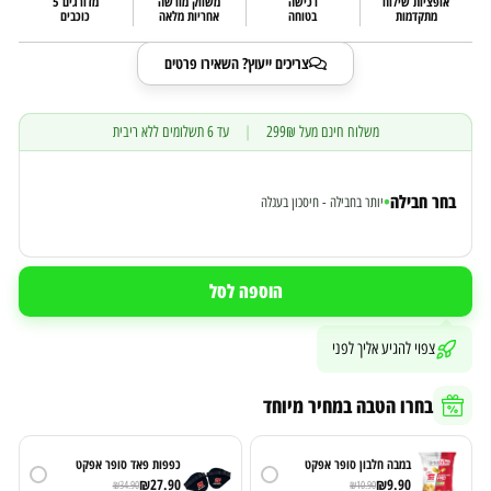
אופציות שילוח
רכישה
משווק מורשה
מדורגים 5
מתקדמות
בטוחה
אחריות מלאה
כוכבים
צריכים ייעוץ? השאירו פרטים
משלוח חינם מעל 299₪
|
עד 6 תשלומים ללא ריבית
בחר חבילה
•
יותר בחבילה - חיסכון בעגלה
הוספה לסל
צפוי להגיע אליך לפני
בחרו הטבה במחיר מיוחד
במבה חלבון סופר אפקט
כפפות פאד סופר אפקט
₪
27.90
₪
9.90
₪
34.90
₪
10.90