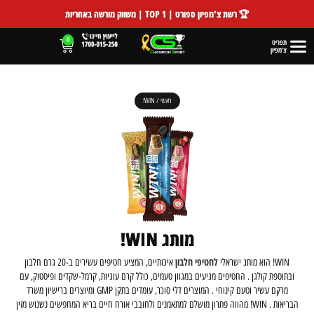
🏆 רשת צ'מפיון ספורט | TOP 1 | משווק מורשה באחריות
0
תפריט
צ'מפיון
ראשי
/
WIN!
מותג WIN!
לחטיפי חלבון
WIN! הוא מותג ישראלי
איכותיים, המציע חטיפים עשירים ב-20 גרם חלבון
ובתוספת קולגן . החטיפים מגיעים במגוון טעמים, כולל קרם עוגיות, קרמל-שקדים ופיסטוק, עם
מרקם עשיר וטעם קינוחי . המוצרים דלי סוכר, עומדים בתקן GMP ומיוצרים ברישיון משרד
הבריאות . WIN! מהווה פתרון מושלם למתאמנים ולחובבי אורח חיים בריא המחפשים נשנוש מזין