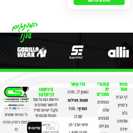
לפרטים ורכישה
מפת
קטגורי
צרו קשר
אתר
ית
הירשמו
האומן 17, חדרה
מוצרים
לניוזלטר
דף הבית
שעות פעילות
הירשמו כעת על מנת
המותגים
צ'מפיון
להישאר מעודכנים
הסניף:
9:00-
שלנו
ולקבל ישירות למייל
בלוג
כל הזכויות שמורות
הטבות ומבצעים!
21:00
מבצעים
אודותינו
קבוצת
צ'מפיון ספורט
שישי וערבי חג:
אני מאשר
וחבילות
שליחה
יצירת
©
לצ'מפיון ספורט לשלוח
9:00-15:00 |