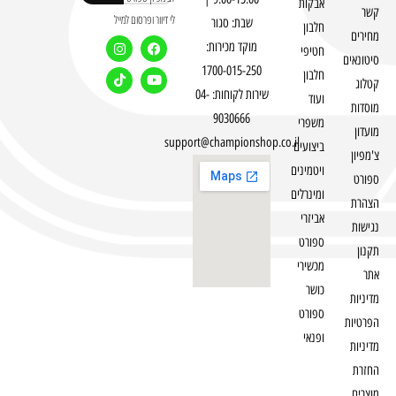
אבקות
קשר
לי דיוור ופרסום למייל
שבת: סגור
חלבון
מחירים
מוקד מכירות:
חטיפי
סיטונאים
1700-015-250
חלבון
קטלוג
שירות לקוחות: 04-
ועוד
מוסדות
9030666
משפרי
מועדון
support@championshop.co.il
ביצועים
צ'מפיון
ויטמינים
ספורט
ומינרלים
הצהרת
אביזרי
נגישות
ספורט
תקנון
מכשירי
אתר
כושר
מדיניות
ספורט
הפרטיות
ופנאי
מדיניות
החזרת
מוצרים